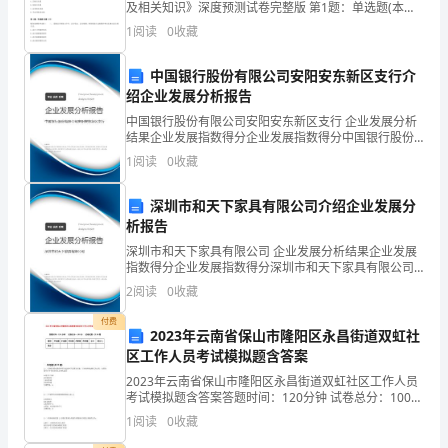
及相关知识》深度预测试卷完整版 第1题：单选题(本题1
作
分)供货单位将本企业应付未付货款转作对本企业的投资
1
阅读
0
收藏
时，引起本企业会计要素有关项目的变化是( )
情
中国银行股份有限公司安阳安东新区支行介
况
绍企业发展分析报告
和
中国银行股份有限公司安阳安东新区支行 企业发展分析
结果企业发展指数得分企业发展指数得分中国银行股份
有限公司安阳安东新区支行综合得分说明：企业发展指
个
1
阅读
0
收藏
数根据企业规模、企业创新、企业风险、企业活力四个
维度
人
深圳市和天下家具有限公司介绍企业发展分
成
析报告
深圳市和天下家具有限公司 企业发展分析结果企业发展
长。
指数得分企业发展指数得分深圳市和天下家具有限公司
综合得分说明：企业发展指数根据企业规模、企业创
2
阅读
0
收藏
在
新、企业风险、企业活力四个维度对企业发展情况进行
评价。
付费
这
2023年云南省保山市隆阳区永昌街道双虹社
区工作人员考试模拟题含答案
个
2023年云南省保山市隆阳区永昌街道双虹社区工作人员
考试模拟题含答案答题时间：120分钟 试卷总分：100分
学
试卷试题：共50题题型单选题多选题填空题判断题简答
1
阅读
0
收藏
题合计统分人得分一.单选题(共2
校