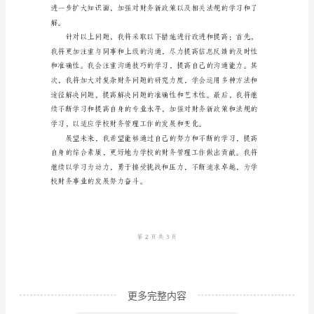
的
领
导、
老
师、
用。
同
事
们：
大
家
好！
我
是
更多完整内容