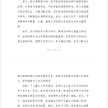
学
校
出
纳
年
终
个
人
总
结
尊
敬