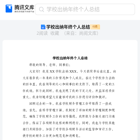
学
学校出纳年终个人总结
校
学校出纳年终个人总结
付费
出
2
阅读
收藏
（
来自
：
尚阅文库
）
纳
年
终
个
人
总
尊敬的领导、老师、同事们：
结