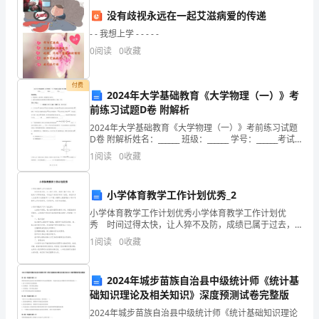
这
没有歧视永远在一起艾滋病爱的传递
里，
- - 我想上学 - - - - -
0
阅读
0
收藏
向
大
付费
2024年大学基础教育《大学物理（一）》考
家
前练习试题D卷 附解析
2024年大学基础教育《大学物理（一）》考前练习试题
报
D卷 附解析姓名：______ 班级：______ 学号：______考试
须知：1、考试时间：120分钟，本卷满分为100分。
告
1
阅读
0
收藏
2、
我
小学体育教学工作计划优秀_2
一
小学体育教学工作计划优秀小学体育教学工作计划优
秀 时间过得太快，让人猝不及防，成绩已属于过去，
年
新一轮的工作即将来临，不妨坐下来好好写写计划吧。
1
阅读
0
收藏
相信许多人会觉得计划很难写？以下是小编帮大家整理
来
的小学
校财务事业的发展努力奋斗。
的
2024年城步苗族自治县中级统计师《统计基
础知识理论及相关知识》深度预测试卷完整版
工
2024年城步苗族自治县中级统计师《统计基础知识理论