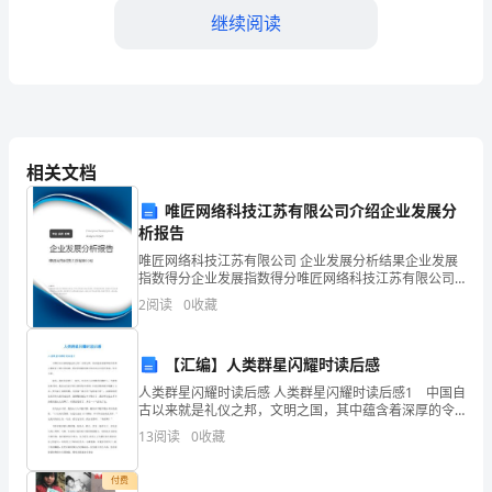
XX
继续阅读
学
校
出
合，很好地履行了自己的职责。
纳
相关文档
XXX，
唯匠网络科技江苏有限公司介绍企业发展分
今
析报告
唯匠网络科技江苏有限公司 企业发展分析结果企业发展
天
指数得分企业发展指数得分唯匠网络科技江苏有限公司
综合得分说明：企业发展指数根据企业规模、企业创
2
阅读
0
收藏
很
新、企业风险、企业活力四个维度对企业发展情况进行
评价。
荣
【汇编】人类群星闪耀时读后感
幸
人类群星闪耀时读后感 人类群星闪耀时读后感1 中国自
古以来就是礼仪之邦，文明之国，其中蕴含着深厚的令
站
外国人惊叹不已的文化功底，所以中国的传统文化应由
13
阅读
0
收藏
人们代代传承，生生不息。 最近，我有幸读到了一本
解。
在
付费