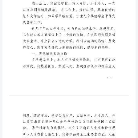
学
习
主
要
表
现
思
方向，积极地向党组织靠拢。
想
学
习
主
的知识面和背景知识。
要
表