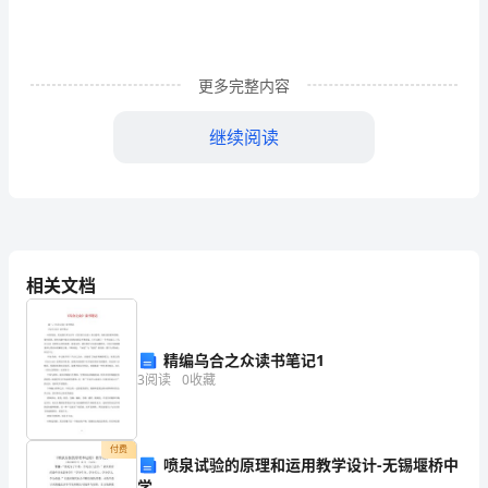
工
作
更多完整内容
的
自
继续阅读
我
鉴
定
转
相关文档
眼
间，
精编乌合之众读书笔记1
3
阅读
0
收藏
二、科学文化素质方面
我
的
付费
喷泉试验的原理和运用教学设计-无锡堰桥中
大
学