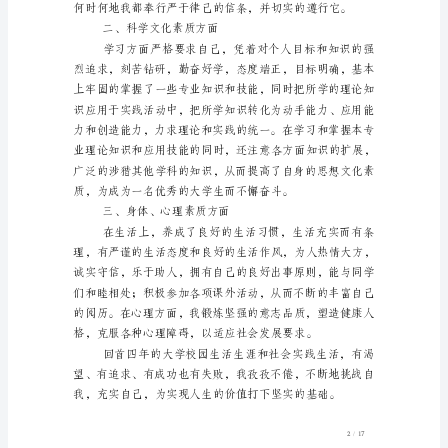
现
篇
成各项工作。
一：
在
校
四
年
一、思想道德素质方面
思
想、
学
习、
生
活、