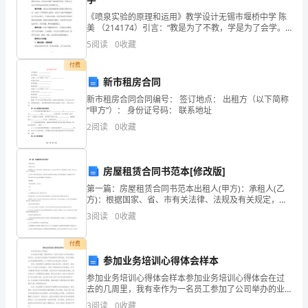
学
《喷泉实验的原理和运用》教学设计无锡市堰桥中学 陈
美 （214174）引言：“教是为了不教，学是为了会学。”
生
素质教育的最终目标是使学生“学会生存，学会关心，学
5
阅读
0
收藏
会学习，学会创造。”以适应现代社会不断
活
付费
新市租房合同
就
新市租房合同合同编号： 签订地点： 出租方（以下简称
“甲方”）： 身份证号码： 联系地址
要
2
阅读
0
收藏
结
束
三、身体、心理素质方面
房屋租赁合同书范本[修改版]
了，
第一篇：房屋租赁合同书范本出租人(甲方)：承租人(乙
方)：根据国家、省、市有关法律、法规及有关规定，甲
毕
乙双方本着平等、自愿的原则，经协商一致订立本合
3
阅读
0
收藏
同，并共同遵守。第二条甲方同意将坐落在(巷、里)号座
业
付费
之
参加业务培训心得体会样本
参加业务培训心得体会样本参加业务培训心得体会在过
即，
去的几周里，我有幸作为一名员工参加了公司举办的业
务培训。这次培训让我收获了很多新的知识和技能，并
3
阅读
0
收藏