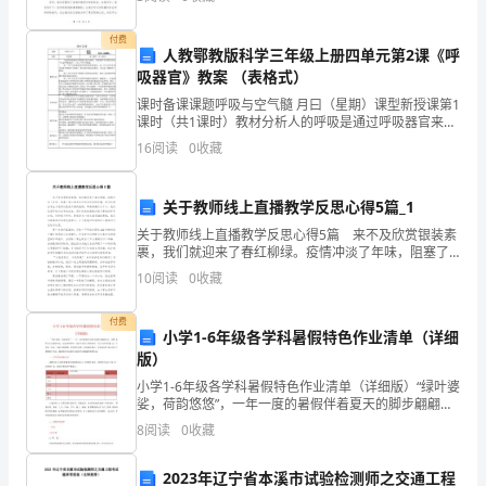
对
且对我的工作有着积极的影响。以下是我对这次培训的
心得体会
自
付费
人教鄂教版科学三年级上册四单元第2课《呼
已
吸器官》教案 （表格式）
课时备课课题呼吸与空气髓 月曰（星期）课型新授课第1
几
课时（共1课时）教材分析人的呼吸是通过呼吸器官来完
成的。本课的科学实践活动是“认识呼吸器官”，由三个环
年
16
阅读
0
收藏
节组成。第一个环节是感受深呼吸时身体的变化。这
来
关于教师线上直播教学反思心得5篇_1
的
关于教师线上直播教学反思心得5篇 来不及欣赏银装素
裹，我们就迎来了春红柳绿。疫情冲淡了年味，阻塞了
学
国人南来北往走亲访友的步履，却无法抵住学生与老师
10
阅读
0
收藏
们孜孜不倦的热情。即使相隔万水千山，我们依旧不改
习
对求
付费
和
小学1-6年级各学科暑假特色作业清单（详细
版）
生
小学1-6年级各学科暑假特色作业清单（详细版）“绿叶婆
娑，荷韵悠悠”，一年一度的暑假伴着夏天的脚步翩翩而
活
至。暑假 是放飞心灵的好时光，也是巩固旧知、提升丰
8
阅读
0
收藏
富自己的好时机。为了让同学们度 过一个充实、快
作
2023年辽宁省本溪市试验检测师之交通工程