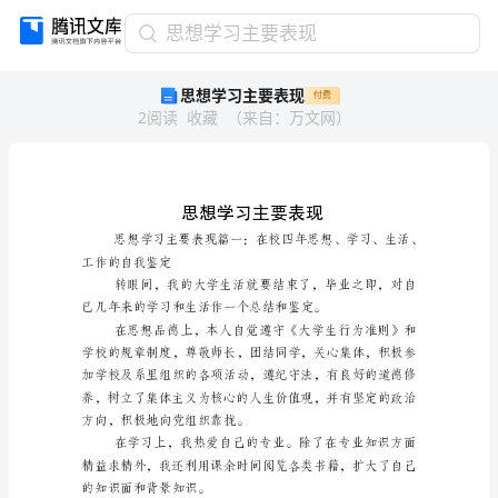
思
思想学习主要表现
想
思想学习主要表现
付费
学
2
阅读
收藏
（
来自
：
万文网
）
习
主
要
表
现
思
想
工作的自我鉴定