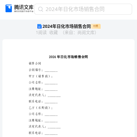
2024
2024年日化市场销售合同
年
2024年日化市场销售合同
付费
日
1
阅读
收藏
（
来自
：
尚阅文库
）
化
市
场
销
售
合
销售合同
同
合同编号：________