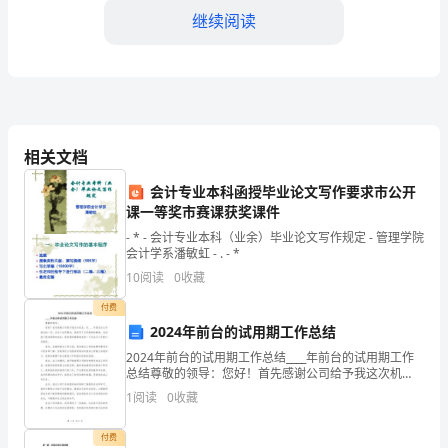
司
继续阅读
名
称：
________
注
第二条价格及付款方式
相关文档
册
会计专业本科函授毕业论文写作要求市公开
地
课一等奖市赛课获奖课件
写：_________）。
- * - 会计专业本科（业余）毕业论文写作规定 - 管理学院
址：
会计学系潘敏虹 - . - *
________
10
阅读
0
收藏
支付方式：________
法
付费
付款时间：________
2024年前台的试用期工作总结
定
2024年前台的试用期工作总结____年前台的试用期工作
付款账户：________
总结尊敬的领导：您好！首先感谢公司给予我这次机
代
会，在____年初成为公司前台的一员。在这个试用期内，
1
阅读
0
收藏
我经历了许多新鲜的事物，也收获了很多经验和成
开户行：________
表
付费