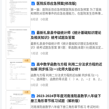
人：
汇款附言：________
医院反恐应急预案[修改版]
________
第三条交货方式及时间
第一篇：医院反恐应急预案医院反恐应急预案 为了提高
和预防对恐怖事件的应急处理能力，在医院发生恐怖事
联
件时，能有效控制局面迅速有序地处理事件，减少一切
8
阅读
0
收藏
不良影响和损失，明晰各部门和医务人员的职责及处理
系
流程，
交货方式：________
最新礼泉县中级统计师《统计基础知识理论
电
及相关知识》统考试题及答案
交货时间：________
话：
最新礼泉县中级统计师《统计基础知识理论及相关知
交货地点：________
识》统考试题及答案 第1题：单选题(本题1分)提高法定
________
存款准备金率对货币供求的影响是( )。A.增加货币需求B.
1
阅读
0
收藏
减少货币需求C.增加货币供给D.减少货币供
乙
付费
高中数学函数与方程 利用二分法求方程的近
乙方，并承担由此导
方
似解 同步练习(一)北师大版必修1
第四条质量标准及售后服务
（采
函数与方程 利用二分法求方程的近似解 同步练习(一)
一、选择题1．函数的零点是（ ）A．2，－2 B．2
C．－2 D．不存在2．二次函数有两个不同的零点，则
购
0
阅读
0
收藏
的取值范围是（ ）A．
商）：
付费
2023-2024学年度河南淮阳县数学八年级下
册三角形章节练习试题（解析版）
公
河南淮阳县数学八年级下册三角形章节练习 考试时间：