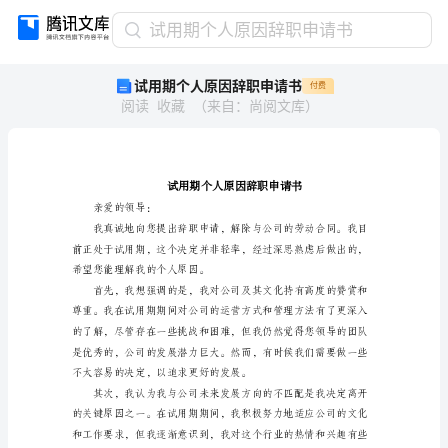
试
试用期个人原因辞职申请书
用
试用期个人原因辞职申请书
付费
期
阅读
收藏
（
来自
：
尚阅文库
）
个
人
原
因
辞
职
亲爱的领导：
申