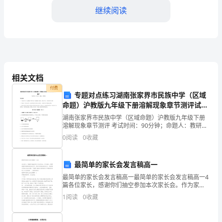
继续阅读
提
出
辞
职
相关文档
申
付费
专题对点练习湖南张家界市民族中学（区域
请，
命题）沪教版九年级下册溶解现象章节测评试题
（含详解）
解
湖南张家界市民族中学（区域命题）沪教版九年级下册
溶解现象章节测评 考试时间：90分钟；命题人：教研组
除
考生注意：1、本卷分第I卷（选择题）和第Ⅱ卷（非选择
0
阅读
0
收藏
题）两部分，满分100分，考试时间90分钟2、答
与
尽快熟悉工作。
最简单的家长会发言稿高一
公
最简单的家长会发言稿高一最简单的家长会发言稿高一4
篇各位家长，感谢你们抽空参加本次家长会。作为家
司
长，要帮助孩子做好阶段总结工作。而作为家长会的发
1
阅读
0
收藏
言人，我们要会写家长会发言稿。下面是小编为大家收
的
集有