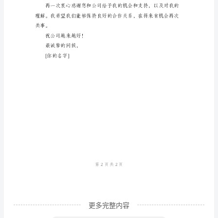
请
书
亲
爱
的
领
导：
己的未来做好准备。
我
真
诚
地
向
更多完整内容
您