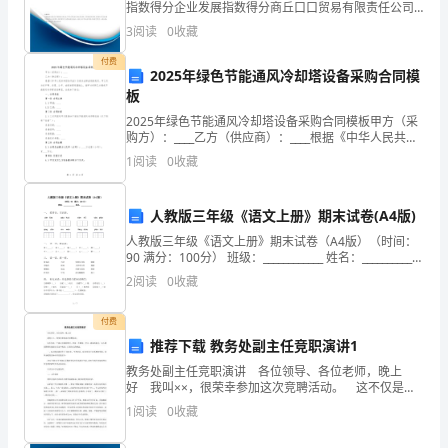
这
指数得分企业发展指数得分商丘口口贸易有限责任公司
综合得分说明：企业发展指数根据企业规模、企业创
3
阅读
0
收藏
个
新、企业风险、企业活力四个维度对企业发展情况进行
评价。
付费
决
2025年绿色节能通风冷却塔设备采购合同模
板
定
2025年绿色节能通风冷却塔设备采购合同模板甲方（采
购方）：____乙方（供应商）：____根据《中华人民共和
并
国合同法》及相关法律法规的规定，甲乙双方在平等、
1
阅读
0
收藏
自愿、公平、诚信的原则基础上，就甲方采购乙
非
轻
人教版三年级《语文上册》期末试卷(A4版)
人教版三年级《语文上册》期末试卷（A4版）（时间：
率，
90 满分：100分） 班级：____________ 姓名：____________
一、 看拼音，写词语。 yán liào
2
阅读
0
收藏
经
过
付费
推荐下载 教务处副主任竞职演讲1
深
教务处副主任竞职演讲 各位领导、各位老师，晚上
好 我叫××，很荣幸参加这次竞聘活动。 这不仅是一
思
个展示自我的舞台，更是一次锻炼、学习、提高的机
1
阅读
0
收藏
会，本人模竞聘教务处副主任这个机会，汇报自己的想
熟
法。