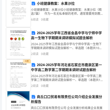
劳
共事。
小班健康教案：水果沙拉
动
祝公司越来越好！
小班健康教案：水果沙拉小班健康教案：水果沙拉（精
选7篇） 作为一名无私奉献的老师，通常需要用到教案
合
来辅助教学，教案有助于学生理解并掌握系统的知识。
最诚挚的问候，
6
阅读
0
收藏
怎样写教案才更能起到其作用呢？以下是小编帮大家整
同。
理
[你的名字]
2024-2025学年江西省会昌中学与宁师中学
我
高一生物下学期期末调研模拟试题含解析
目
2024-2025学年江西省会昌中学与宁师中学高一生物下
学期期末调研模拟试题含解析一、单选题（本题共10小
前
题，每题3分，共30分）1、将动、植物细胞放入清水
2
阅读
0
收藏
中，现象如下图所示，相关叙述错误的是（
正
付费
2024-2025学年河北省石家庄市鹿泉区第一
处
中学高二数学第二学期期末调研试题含解析
2024-2025学年河北省石家庄市鹿泉区第一中学高二数
于
学第二学期期末调研试题含解析一、单选题（本题共10
小题，每题5分，共50分）1、已知两圆相交于两点和，
试
2
阅读
0
收藏
两圆的圆心都在直线上，则的值为A. B.2
用
商丘口口贸易有限责任公司介绍企业发展分
析报告
期，
商丘口口贸易有限责任公司 企业发展分析结果企业发展