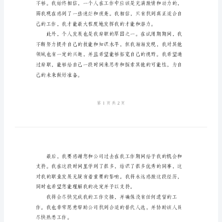
请
希望您能理解我的个人原因。
书
试
用
期
个
人
原
因
辞
职
申