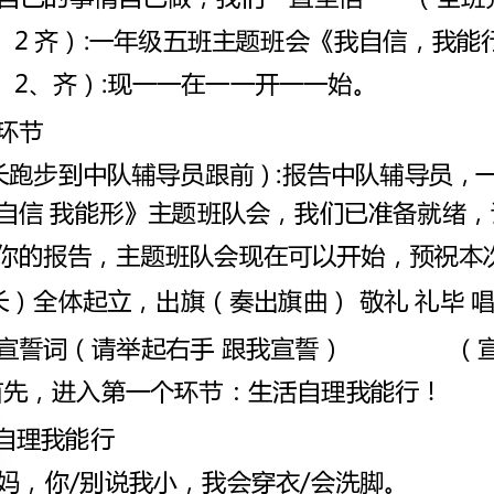
人王子瑜。
一.
：
：
（
（
出旗介绍环节