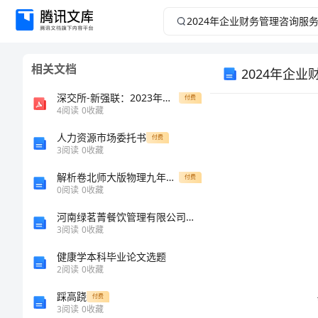
2024
年
相关文档
2024年企
企
深交所-新强联：2023年三季度报告-20231027
付费
业
4
阅读
0
收藏
财
人力资源市场委托书
付费
3
阅读
0
收藏
务
解析卷北师大版物理九年级全册第十二章欧姆定律专项测评试卷（解析版含答案）
付费
0
阅读
0
收藏
管
河南绿茗菁餐饮管理有限公司介绍企业发展分析报告
3
阅读
0
收藏
理
健康学本科毕业论文选题
咨
2
阅读
0
收藏
踩高跷
付费
询
3
阅读
0
收藏