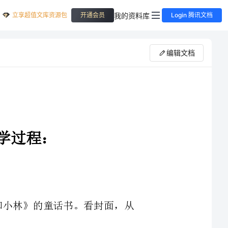
立享超值文库资源包
我的资料库
开通会员
Login 腾讯文档
编辑文档
1．今天，老师想给大家推荐一本叫做《大林和小林》的童话书。看封面，从
2．大林和小林是一对双胞胎兄弟，他们一个叫大林，一个叫小林，我们来看