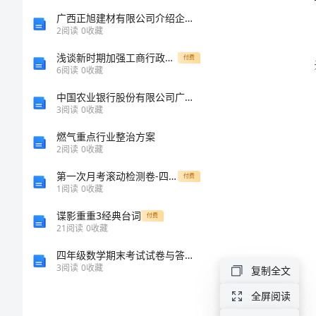
和
广西正旭建材有限公司介绍企业发展分析报告
2
阅读
0
收藏
小
浅谈新时期加强工商行政管理队伍建设[小编整理][修改版]
付费
6
阅读
0
收藏
林》
中国农业银行股份有限公司广西自贸试验区崇左片区凭祥弄尧支行介绍企业发展分析报告
3
阅读
0
收藏
《大
燃气重点行业整治方案
林
2
阅读
0
收藏
和
第一次月考滚动检测卷-四川绵阳南山中学双语学校数学七年级上册第四单元几何图形初步定向练习A卷（解析版）
付费
小
1
阅读
0
收藏
林》
谍影重重3经典台词
付费
21
阅读
0
收藏
教
四年级数学期末考试试卷与答案举例
学
3
阅读
0
收藏
复制全文
过
全屏阅读