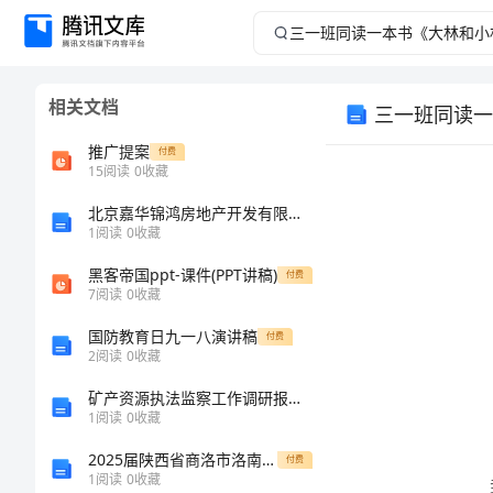
三
一
相关文档
三一班同读一
班
推广提案
付费
同
15
阅读
0
收藏
北京嘉华锦鸿房地产开发有限公司介绍企业发展分析报告
读
1
阅读
0
收藏
一
黑客帝国ppt-课件(PPT讲稿)
付费
7
阅读
0
收藏
本
国防教育日九一八演讲稿
付费
2
阅读
0
收藏
书
矿产资源执法监察工作调研报告 (9)
《大
1
阅读
0
收藏
2025届陕西省商洛市洛南中学高二物理期末经典模拟试题含解析
付费
林
1
阅读
0
收藏