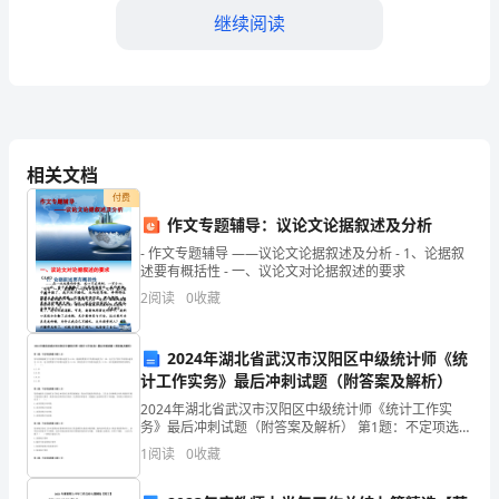
继续阅读
习
地
图
企
相关文档
业
付费
大
作文专题辅导：议论文论据叙述及分析
- 作文专题辅导 ——议论文论据叙述及分析 - 1、论据叙
学
述要有概括性 - 一、议论文对论据叙述的要求
之
2
阅读
0
收藏
一：
2024年湖北省武汉市汉阳区中级统计师《统
从
计工作实务》最后冲刺试题（附答案及解析）
2024年湖北省武汉市汉阳区中级统计师《统计工作实
个
务》最后冲刺试题（附答案及解析） 第1题：不定项选择
题(本题1分)某年我国能源生产总量年平均增长速度为
人
1
阅读
0
收藏
6.5%，能源消费量年平均增长速度为7．8%，
学