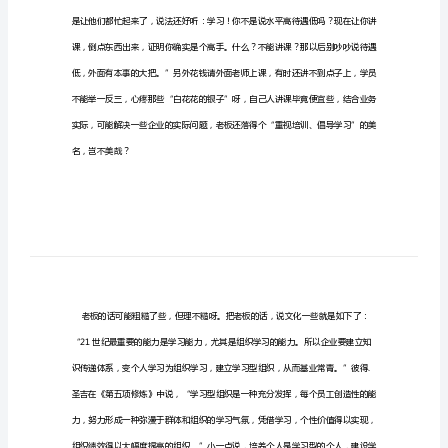
值
培
训
课
件
之
十
二
企
业