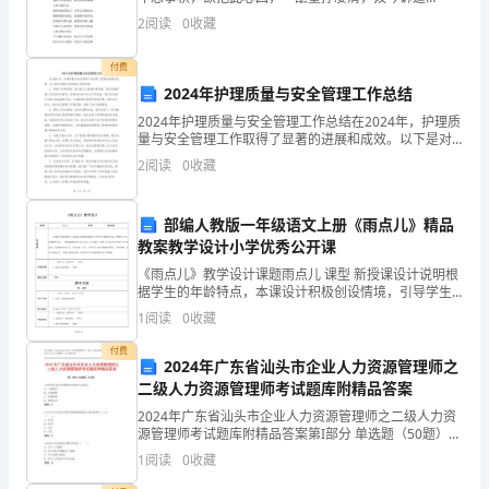
明
愁。 靠山山偶立，依水水曾流， 唯有只身站，千难
2
阅读
0
收藏
甩手丢。 七律[新韵]讴歌祖
培
付费
训
2024年护理质量与安全管理工作总结
体
2024年护理质量与安全管理工作总结在2024年，护理质
量与安全管理工作取得了显著的进展和成效。以下是对
系，
2024年该领域工作的总结：1. 提高了护理质量：我们致
2
阅读
0
收藏
力于提高护理质量，通过加强护理人员的培训
高
部编人教版一年级语文上册《雨点儿》精品
深
教案教学设计小学优秀公开课
吧？
《雨点儿》教学设计课题雨点儿 课型 新授课设计说明根
据学生的年龄特点，本课设计积极创设情境，引导学生
企
在情境中活动，在情境中合 作，在情境中学习。一年级
1
阅读
0
收藏
教材要求生字认写分开，认字教学一定要千方百计让学
业
生
付费
2024年广东省汕头市企业人力资源管理师之
大
二级人力资源管理师考试题库附精品答案
2024年广东省汕头市企业人力资源管理师之二级人力资
学，
源管理师考试题库附精品答案第I部分 单选题（50题）1.
测评学习能力的最简单有效的方法是()。A: 心理测验B:
悬
1
阅读
0
收藏
品德测验C: 情境测验D: 投射技