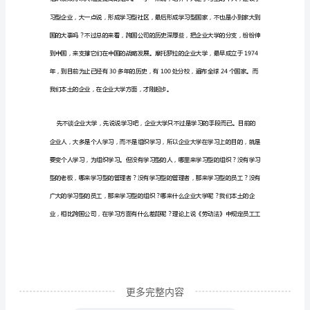
大
学：
从
公
司
战
略
名，岂不美哉？
地
图
到
员
工
更多完整内容
学