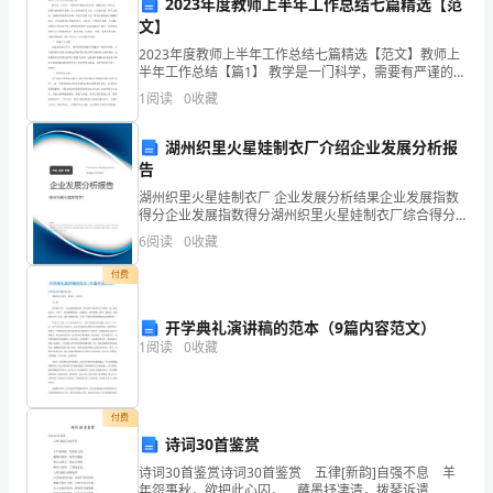
2023年度教师上半年工作总结七篇精选【范
文】
习
2023年度教师上半年工作总结七篇精选【范文】教师上
到
半年工作总结【篇1】 教学是一门科学，需要有严谨的治
学态度，脚踏实地工作作风，有条不紊的教学思路，行
1
阅读
0
收藏
组
之有效的教学方法。马克思曾说，科学之路是一
织
湖州织里火星娃制衣厂介绍企业发展分析报
告
学
湖州织里火星娃制衣厂 企业发展分析结果企业发展指数
得分企业发展指数得分湖州织里火星娃制衣厂综合得分
习
说明：企业发展指数根据企业规模、企业创新、企业风
6
阅读
0
收藏
险、企业活力四个维度对企业发展情况进行评价。该企
作
业的
付费
者：
开学典礼演讲稿的范本（9篇内容范文）
郝
1
阅读
0
收藏
志
强
付费
诗词30首鉴赏
陈
诗词30首鉴赏诗词30首鉴赏 五律[新韵]自强不息 羊
年怨事秋，欲把此心囚， 蘸墨抒凄清，拨琴诉遣