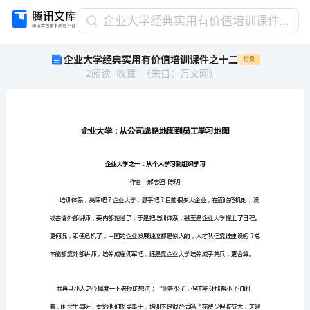
企
企业大学经典实用有价值培训课件之十二
业
企业大学经典实用有价值培训课件之十二
付费
大
2
阅读
收藏
（
来自
：
万文网
）
学
经
典
实
用
有
价