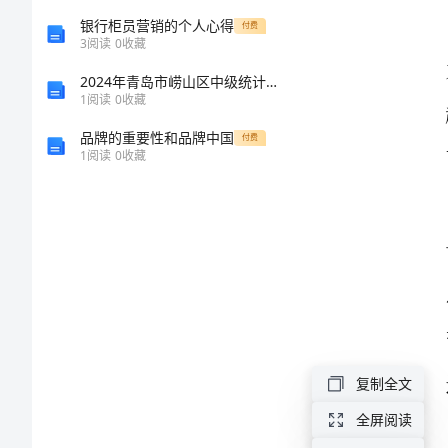
学
银行柜员营销的个人心得
付费
3
阅读
0
收藏
期
2024年青岛市崂山区中级统计师《统计基础知识理论及相关知识》全真模拟试卷及答案
1
阅读
0
收藏
职
品牌的重要性和品牌中国
付费
1
阅读
0
收藏
业
规
划
成
功
职
复制全文
场
全屏阅读
之