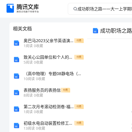
成
功
相关文档
成功职场之路
职
奥巴马2023父亲节英语演讲稿：培养下一代的责任演讲
付费
场
1
阅读
0
收藏
致关心公园单位和个人的感谢信
之
付费
5
阅读
0
收藏
路
（高中物理）专题08静电场（二）试题选修
10
阅读
0
收藏
——
表扬服务员的表扬信
付费
8
阅读
0
收藏
大
业梦想。
第二次月考滚动检测卷-福建龙海第二中学数学人教版七年级下册不等式与不等式组综合训练试卷（附答案详解）
付费
一
1
阅读
0
收藏
初级水电自动装置检修工理论复习题
付费
上
13
阅读
0
收藏