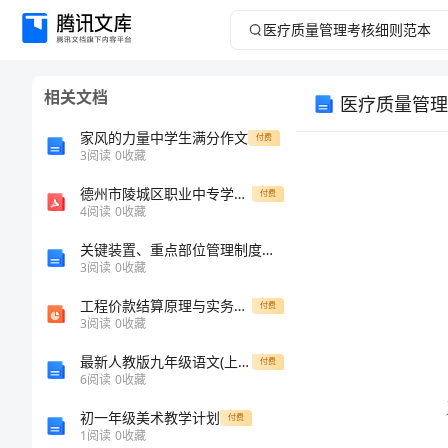
医
疗
相关文档
医疗质量管理
质
家风的力量中学生满分作文
付费
量
3
阅读
0
收藏
德州市陵城区职业中专学校2023年有什么专业
管
付费
4
阅读
0
收藏
理
关键装置、重点部位管理制度范文
3
阅读
0
收藏
考
工程价款结算原理与实务教学课件作者梁鸿颉李晶编著2
付费
3
阅读
0
收藏
核
最新人教版九年级语文(上册期末)试卷(附参考答案)
付费
细
6
阅读
0
收藏
初一年级美术教学计划
付费
则
1
阅读
0
收藏