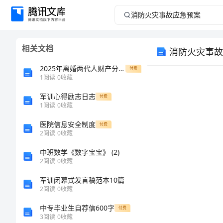
消
防
相关文档
消防火灾事故
火
2025年离婚两代人财产分配合同范本
付费
灾
1
阅读
0
收藏
军训心得励志日志
事
付费
1
阅读
0
收藏
故
医院信息安全制度
付费
2
阅读
0
收藏
应
中班数学《数字宝宝》 (2)
2
阅读
0
收藏
急
军训闭幕式发言稿范本10篇
１总则
预
2
阅读
0
收藏
中专毕业生自荐信600字
付费
案
3
阅读
0
收藏