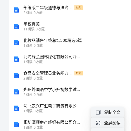
消
部编版二年级道德与法治上册第二次月考测试卷汇编
付费
2
阅读
0
收藏
防
学校真美
火
11
阅读
0
收藏
灾
化妆品销售年终总结500精选6篇
1
阅读
0
收藏
事
北海绿弘园林绿化有限公司介绍企业发展分析报告
故
1
阅读
0
收藏
应
食品安全管理员业务能力检测试卷C卷 附解析
付费
急
2
阅读
0
收藏
预
郑州外国语中学小升初数学试卷附参考答案（轻巧夺冠）
2
阅读
0
收藏
案
河北农兴广汇电子商务有限公司介绍企业发展分析报告
消
1
阅读
0
收藏
复制全文
防
廊坊源辉房产经纪有限公司介绍企业发展分析报告
全屏阅读
1
阅读
0
收藏