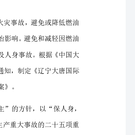
失和政治影响。避免和减轻因燃油
备损坏及人身事故。根据《中国大
法》的通知，制定《辽宁大唐国际
“安全第一，预防为主”的方针，以“保人身，
止电力生产重大事故的二十五项重
要动员全公司力量，充分依靠当地
是本危机事件管理工作的第一责任
作。各部门一把手是本单位危机事
个人都有参与危机事件处理的责任