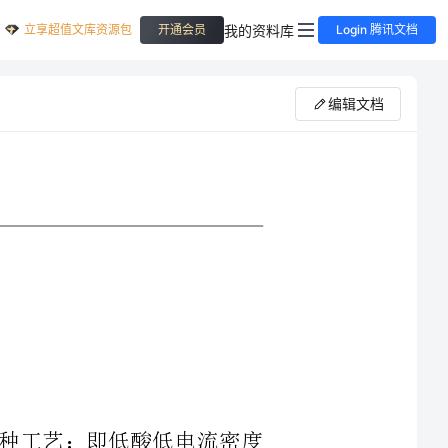
立享超值文库资源包
我的资料库
开通会员
Login 腾讯文档
编辑文档
积锌有三种工艺：即低酸低电流密度
密度法。目前我
，低酸低电流密度法上限的电解法。表