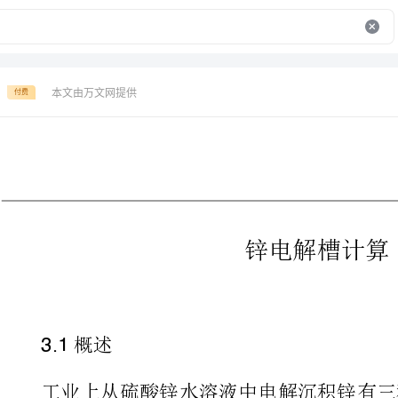
本文由万文网提供
付费
锌电解槽计算
述
工业上从硫酸锌水溶液中电解沉
法（标准法）；中酸中电流密度法中间法和高酸高电流
()
国多采用中酸中电流密度法的下限