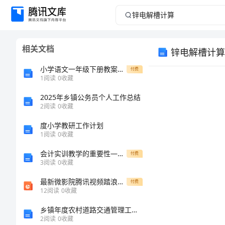
锌
电
相关文档
锌电解槽计算
解
小学语文一年级下册教案小白兔和小灰兔
付费
槽
1
阅读
0
收藏
2025年乡镇公务员个人工作总结
计
2
阅读
0
收藏
算
度小学教研工作计划
1
阅读
0
收藏
锌
概
3.1
会计实训教学的重要性——唐建琼[修改版]
付费
电
3
阅读
0
收藏
解
最新微影院腾讯视频踏浪微电影PPT课件
付费
12
阅读
0
收藏
槽
乡镇年度农村道路交通管理工作总结模板一
计
2
阅读
0
收藏