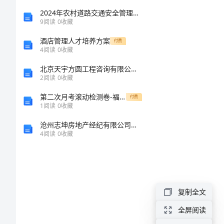
算
3-1
2024年农村道路交通安全管理工作总结
9
阅读
0
收藏
3.1
3-1
酒店管理人才培养方案
概
付费
4
阅读
0
收藏
3.2
述
北京天宇方圆工程咨询有限公司介绍企业发展分析报告
工
2
阅读
0
收藏
业
3.3
第二次月考滚动检测卷-福建惠安惠南中学数学七年级上册有理数专项练习试题（含详细解析）
付费
1
阅读
0
收藏
上
沧州志坤房地产经纪有限公司介绍企业发展分析报告
从
4
阅读
0
收藏
硫
酸
锌
复制全文
水
3.3.3
全屏阅读
溶