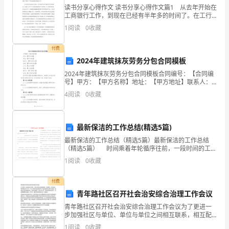
作
5
读书分享心得作文 读书分享心得作文篇1 从去年开始在
6
场地清理，终结工作票
工商银行工作，到现在已经有半年多的时间了。在工行
票
工作的这段时间里，让我从开始的忐忑到现在的得心应
1
阅读
0
收藏
手，因为在这段时间里我学到了知识，交到了朋友，拥
号
有
付费
供
2024年建筑抹灰劳务分包合同模板
货
2024年建筑抹灰劳务分包合同模板合同编号：【合同编
号】甲方：【甲方名称】地址：【甲方地址】联系人：
商
【甲方联系人】电话：【甲方联系电话】乙方：【乙方
4
阅读
0
收藏
名称】地址：【乙方地址】联系人：【乙方联系人】电
话：
产
品
最新保洁的工作总结(精选5篇)
最新保洁的工作总结（精选5篇）最新保洁的工作总结
型
（精选5篇） 时间乘着年轮循序往前，一段时间的工作
已经结束了，这段时间以来的工作，收获了不少成绩，
1
阅读
0
收藏
号
制定一份工作总结吧
适
付费
青年路社区召开社会治安综合治理工作会议
用
青年路社区召开社会治安综合治理工作会议为了更进一
于
步加强社区与单位、单位与单位之间相互联系，相互配
合，相互促进，青年路社区于２月１７日上午在社区会
1
阅读
0
收藏