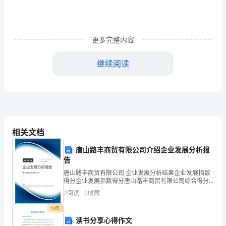
组
成
四
更多完整内容
管
继续阅读
检
查
**
发电有限则任公司
（大
修）
锅炉专业
相关文档
预
唐山路丰商贸有限公司介绍企业发展分析报
计
告
唐山路丰商贸有限公司 企业发展分析结果企业发展指数
工
0
概述
得分企业发展指数得分唐山路丰商贸有限公司综合得分
1
安全措施
说明：企业发展指数根据企业规模、企业创新、企业风
时
2
阅读
0
收藏
2
备品备件
险、企业活力四个维度对企业发展情况进行评价。该企
业的
3
专用工器具及场地准备
工
付费
4
办理工作票
读书分享心得作文