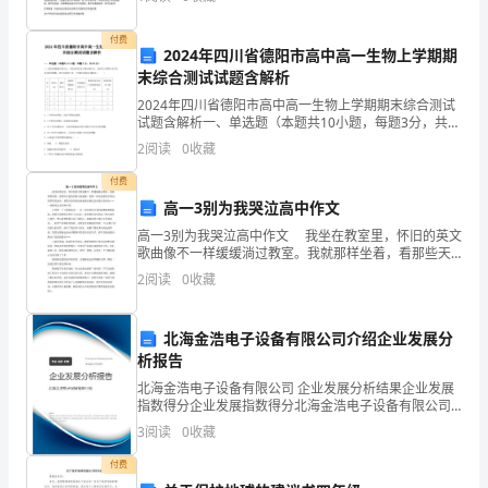
议室召开了社会治安综合治理工作会议。参会的人员有
该
办事处司
付费
程
2024年四川省德阳市高中高一生物上学期期
末综合测试试题含解析
序
2024年四川省德阳市高中高一生物上学期期末综合测试
的
试题含解析一、单选题（本题共10小题，每题3分，共
30分）1、过氧化物酶能分解H2O2，氧化焦性没食子酸
2
阅读
0
收藏
呈橙红色。为探究白菜梗中是否存在过氧化物酶，
设
付费
备
高一3别为我哭泣高中作文
2
高一3别为我哭泣高中作文 我坐在教室里，怀旧的英文
设
歌曲像不一样缓缓淌过教室。我就那样坐着，看那些天
蓝色的格子玻璃窗，看那一块块在微风中舞动的翠青色
备
2
阅读
0
收藏
窗帘，看那从窗里滑进来投影在褐红色桌面上的阳光……
位
北海金浩电子设备有限公司介绍企业发展分
置
析报告
北海金浩电子设备有限公司 企业发展分析结果企业发展
上
指数得分企业发展指数得分北海金浩电子设备有限公司
综合得分说明：企业发展指数根据企业规模、企业创
海
3
阅读
0
收藏
新、企业风险、企业活力四个维度对企业发展情况进行
评价。
锅
付费