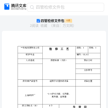
四
四管检修文件包
管
四管检修文件包
付费
检
2
阅读
收藏
（
来自
：
万文网
）
修
文
件
包
**
**
发电有限则任公司
发
电
锅炉专业
有