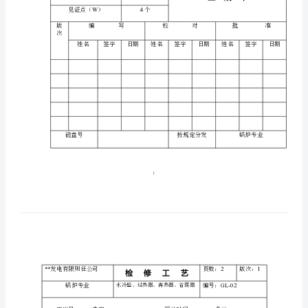
人员组成
限
则
任
公
司
供货商产品型号
检
修
1-4
##
工
上海锅炉厂
艺
级
H
4
个
停工待检点（）
别：
W
4
个
见证点（）
1
版
编写