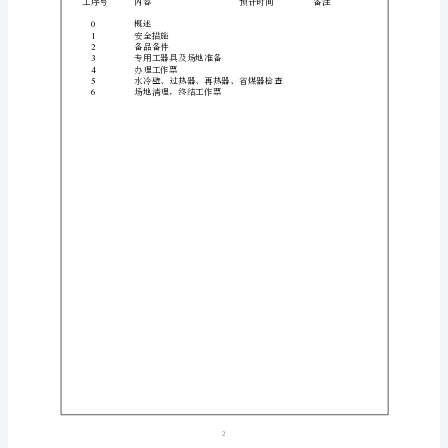
页
次
数：
姓名
签字
日期
姓名
1
锅
炉
专
业
编
码：
磁盘号
GL-
02
人
1
员