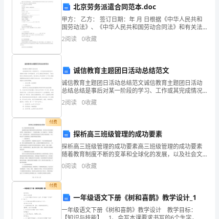
北京劳务派遣合同范本.doc
法
允
B:非营利机构属
甲方： 乙方： 签订日期：年 月 日根据《中华人民共和
允
国劳动法》、《中华人民共和国劳动合同法》和有关法
C:非营利机构属
律
律、法规，甲乙双方经平等 自愿、协商一致签订本合
2
阅读
0
收藏
同，共同遵守本合同所列条款。一、劳动合同双方当事
法
人
A．可办理现金缴存和现金支取
规
B．可办理现金缴存，但不可办理现金支取
诚信教育主题团日活动总结范文
C．不可办理现金缴存和现金支取
与
诚信教育主题团日活动总结范文诚信教育主题团日活动
D．不可办理现金缴存，但可办理现金支取
总结总结是事后对某一阶段的学习、工作或其完成情况
综
加以回顾和分析的一种书面材料，它可以使我们更有效
2
阅读
0
收藏
率，不妨让我们认真地完成总结吧。我们该怎么写总结
（）。
呢？以下
合
A.票据贴现
付费
B.票据转贴现
能
探析高三班级管理的成功要素
C.票据承兑
探析高三班级管理的成功要素高三班级管理的成功要素
力》
D.票据背书
随着教育制度不断的变革和全球化的发展，以及社会文
化层面的多样性，班级管理成为了一个重要的话题。高
0
阅读
0
收藏
考
管
三班级作为一个紧要的环节，更是需要良好、高效的管
A.接
理来促进
B.促成重组
前
付费
C.撤销
一年级语文下册《树和喜鹊》教学设计_1
检
D.收购
遍
一年级语文下册《树和喜鹊》教学设计 教学目标：
19、在衡量通货膨胀时，最普
【知识与技能】 1、会写本课要求书写的6个生字，学