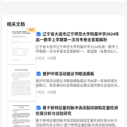
力》
考
A.市场流动性风险
前
B.融资流动性风险
相关文档
C.商品价格风险
付费
辽宁省大连市辽宁师范大学附属中学2024年
D.市场风险
检
高一数学上学期第一次月考卷含答案解析
3、我国《物权法》确立的
A.动产质押和不动产质押
辽宁省大连市辽宁师范大学附属中学2024年高一数学上
测
学期第一次月考卷含答案解析一、单选题（本题共8小
B.动产质押和权利质押
题，每题5分，共40分）1、已知扇形的圆心角为，面积
2
阅读
0
收藏
C.权利质押和不动产质押
为8，则该扇形的周长为（ ）A.12 B.
试
D.资产质押和权利质押
管
管
4、资产负债组合
理是对（）进行积极的
爱护环境活动倡议书精选模板
卷
A．银行存款利率表
爱护环境活动倡议书精选模板倡议书由某一非政府或社
B．银行资产负债表
团制订、就某事向社会明确提出建议或同意社会成员共
D
C．银行资产损益表
同回去搞某事的书面文章。那关于活动方案怎么写下呢?
1
阅读
0
收藏
D．银行负债
以下就是大编整理的爱惜环境活动倡议书，期望可以提
供更多
5、个人外汇账户按账户性质区分为（）。
卷
基于新特征量的脉冲涡流裂纹缺陷定量检测
B.个人外汇账户'外算账户、资本项目账户
仿真分析与试验研究
含
基于新特征量的脉冲涡流裂纹缺陷定量检测仿真分析与
试验研究本文将以“基于新特征量的脉冲涡流裂纹缺陷定