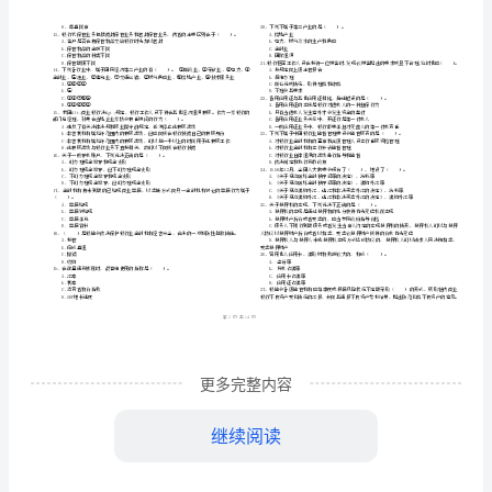
市
（
区）
业
姓名
考
准
证号
法
………
密
……….………
卷含答
律
D
…
封
………………
考试须知
：
法
…
线
………………
1、考试时间：120分钟，本卷满分为100分。
…
规
内
……..………
………
与
不
………………
…….
综
单选题
本题共
小题
每题
分
共计
准
………………
一、
（
90
，
0.5
，
45
答
…….
合
更多完整内容
题
……………
（）和规避型金融犯罪。
A.针对银行的金融犯罪
能
继续阅读
B.利用便利型金融犯罪
管
C.危害货币
理制度的金融犯罪
D.危害金融机构的犯罪