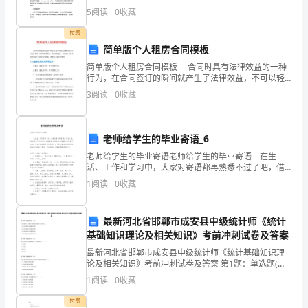
答
量检测仿真分析与试验研究”为主题进行论述。1. 研究背
5
阅读
0
收藏
景近年来，由于焊接、疲劳、腐蚀等原因，导致的裂纹
案
付费
简单版个人租房合同模板
中
简单版个人租房合同模板 合同时具有法律效益的一种
行为，在合同签订的瞬间就产生了法律效益，不可以轻
级
易修改，变更或是违约。下面是小编分享的简单版个人
3
阅读
0
收藏
租房合同模板，希望对大家有所帮助!个人租房合同范本
银
简
D．尊重同事
管
管
管
13、银行代保
业务包括露封保
业务和密封保
行
老师给学生的毕业寄语_6
管
A.客户是否在将保
老师给学生的毕业寄语老师给学生的毕业寄语 在生
从
管
B.保
物品的金额不同
活、工作和学习中，大家对寄语都再熟悉不过了吧，借
管
C.保
物品的种类不同
助寄语人们能把自己希望能达到的或是祝福的话语表达
业
1
阅读
0
收藏
管
出来。什么样的寄语才是好的呢？以下是小编精心整理
D.保
期限不同
的老
考
最新河北省邯郸市成安县中级统计师《统计
试
A.②③⑥⑧
基础知识理论及相关知识》考前冲刺试卷及答案
B.⑤
最新河北省邯郸市成安县中级统计师《统计基础知识理
《银
C.①④⑦⑨⑩
论及相关知识》考前冲刺试卷及答案 第1题：单选题(本
题1分)下列选项中，属于扩张性财政政策工具的是
D.①②③⑥⑧
行
1
阅读
0
收藏
（）。A.减少政府支出和减少税收B.减少政府支出和增加
15、我国&lt;商业银行法&gt;规定，银行工作人员不得在其
业
付费