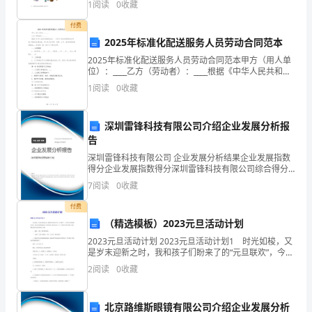
1
阅读
0
收藏
(三)、企业文化
....................................................
1
(四)、供应商关系
................................................
付费
八、合成纤维行业竞争对选址的影响
........................
2025年标准化配送服务人员劳动合同范本
(一)、地理位置分析
............................................
2025年标准化配送服务人员劳动合同范本甲方（用人单
(二)、供应链优势
................................................
位）：____乙方（劳动者）：____根据《中华人民共和国
(三)、人才资源
....................................................
劳动法》、《中华人民共和国劳动合同法》等相关法律
1
阅读
0
收藏
(四)、政策支持
....................................................
法规，甲乙双方在平等、自愿、公平、诚实信用
九、合成纤维新型运营方式
.......................................
深圳雷锋科技有限公司介绍企业发展分析报
告
2
深圳雷锋科技有限公司 企业发展分析结果企业发展指数
得分企业发展指数得分深圳雷锋科技有限公司综合得分
说明：企业发展指数根据企业规模、企业创新、企业风
7
阅读
0
收藏
险、企业活力四个维度对企业发展情况进行评价。该企
业的
付费
（精选模板）2023元旦活动计划
2023元旦活动计划 2023元旦活动计划1 时光如梭，又
是岁末迎新之时，我和孩子们盼来了的“元旦联欢”，今年
孩子们显得格外兴奋，也许是年龄的缘故吧（已是学前
2
阅读
0
收藏
班）是幼儿园小、中、大班的大哥哥大姐姐，
北京路维斯眼镜有限公司介绍企业发展分析