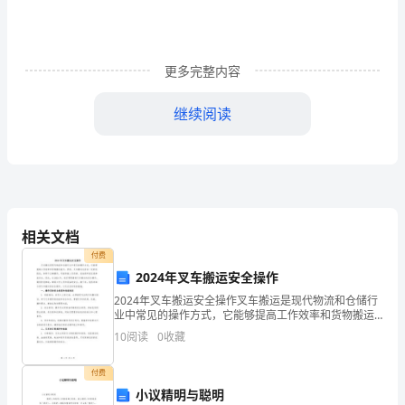
概
论
PAGEREF
更多完整内容
_Toc21981
继续阅读
\h
目录
3
概论
.............................................................................
HYPERLINK
一、发展规划分析
......................................................
\l
(一)、公司发展规划
............................................
(二)、保障措施
相关文档
....................................................
_Toc28473
二、人力资源分析
......................................................
付费
一、
(一)、人力资源配置
............................................
2024年叉车搬运安全操作
(二)、员工技能培训
............................................
2024年叉车搬运安全操作叉车搬运是现代物流和仓储行
合
三、合成纤维行业发展现状
.......................................
业中常见的操作方式，它能够提高工作效率和货物搬运
成
(一)、合成纤维行业整体概况
.............................
能力。然而，叉车搬运也存在一定的危险性，如果不正
10
阅读
0
收藏
确操作，可能导致人员伤害、设备损坏甚至是事故发
纤
(二)、技术创新与发展
........................................
生。因
(三)、政策与法规
................................................
维
付费
(四)、消费者需求变化
........................................
竞
小议精明与聪明
四、市场地位与竞争战略
...........................................