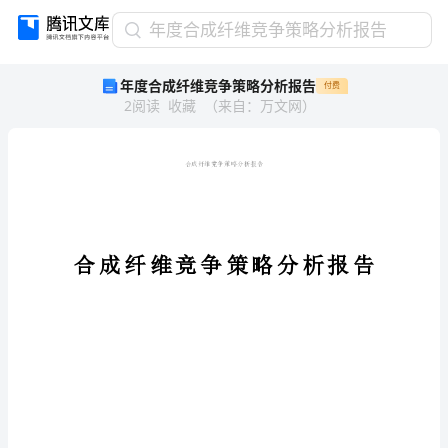
年
年度合成纤维竞争策略分析报告
度
年度合成纤维竞争策略分析报告
付费
合
2
阅读
收藏
（
来自
：
万文网
）
成
纤
维
竞
争
策
略