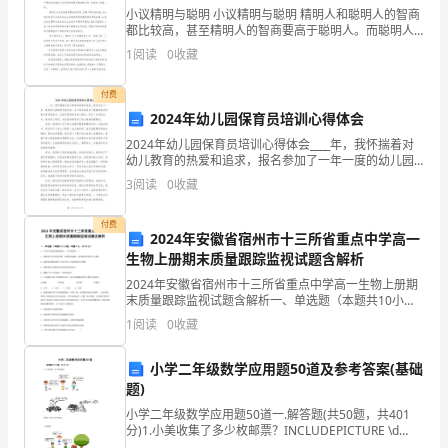
争
小议精明与聪明 小议精明与聪明 精明人和聪明人的智商
(一)、顾客忠诚
....................................................
策
都比较高，甚至精明人的智商要高于聪明人。而聪明人
(二)、全面质量管理
............................................
智商和情商的加和值一定会高于精明人。主要表现在聪
略
1
阅读
0
收藏
(三)、研究市场营销学的意义
.............................
明人在思考和处理问题时综合性、全
分
(四)、市场营销学的研究方法
.............................
付费
(五)、选择进攻战略
析
............................................
2024年幼儿园保育员培训心得体会
(六)、确定战略目标与竞争对手
.........................
报
(七)、市场追随者战略
2024年幼儿园保育员培训心得体会____年，我怀揣着对
........................................
告
幼儿教育的热爱和追求，报名参加了一年一度的幼儿园
(八)、市场利基者战略
........................................
合
保育员培训班。这个培训班是为了提高保育员的职业素
3
阅读
0
收藏
(九)、竞争战略选择
............................................
质和能力，让我们更好地为幼儿服务。在这一年的培训
成
(十)、合成纤维行业竞争者识别
.........................
纤
五、公司简介
付费
..............................................................
2024年安徽省宿州市十三所省重点中学高一
维
(一)、公司基本信息
............................................
生物上册期末质量跟踪监视试题含解析
(二)、公司简介
....................................................
竞
2024年安徽省宿州市十三所省重点中学高一生物上册期
六、合成纤维定价策略
...............................................
争
末质量跟踪监视试题含解析一、单选题（本题共10小
(一)、定价策略概述
............................................
题，每题3分，共30分）1、下列有关线粒体的描述中，
策
1
阅读
0
收藏
(二)、成本分析
....................................................
不正确的是（ ）A．线粒体具有内外两层膜，内膜折
略
(三)、市场需求与弹性
........................................
分
小学二年级数学应用题50道及参考答案(基础
(四)、竞争对手定价
............................................
题)
析
七、合成纤维组织市场分析
.......................................
(一)、组织结构
报
小学二年级数学应用题50道一.解答题(共50题，共401
....................................................
分)1.小美收集了多少枚邮票？INCLUDEPICTURE \d
(二)、决策机制
....................................................
告
"C:\\Users\\04\\AppData\\Local\\Temp\\b