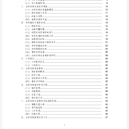
略
分
析
报
告
目
录
TOC
\h
\z
HYPERLINK
\l
1
_Toc21981