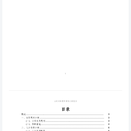
分
析
报
告
合
成
纤
维
竞
争
策