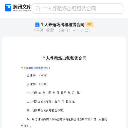
个
个人养殖场出租租赁合同
人
个人养殖场出租租赁合同
付费
养
4
阅读
收藏
（
来自
：
三一办公
）
殖
场
出
租
租
赁
合
个人养殖场出租租赁合同1