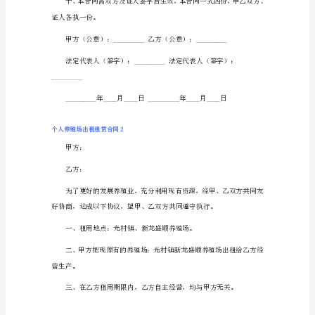
个
人
养
殖
场
出
租
租
赁
合
同
1
出