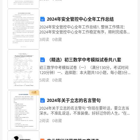
个胜利的人士，他不仅毕业于美国哥伦比亚大学和卡梅
隆
式
为
2024年安全管控中心全年工作总结
2024年安全管控中心全年工作总结1. 整体工作情况：
年
营生产。
2024年安全管控中心全年工作稳定有序，顺利完成各项
任务和目标。2. 安全风险评估与预警：安全管控中心积
3
阅读
0
收藏
结，
极开展安全风险评估和预警工作，建立了全面的
每
（精选）初三数学中考模拟试卷共八套
年
初三数学中考模拟试卷（一）（满分130分，考试时间
月
120分钟）一、选择题：本大题共10小题，每小题3分，
共30分．在每小题给出的四个选项中，恰有一项是符合
5
阅读
0
收藏
题目要求的，请将正确选项前的字母代号填涂在答题
日
付费
交
2024年关于立志的名言警句
清。
2024年关于立志的名言警句 “你现在要听话，要立志当
深水。不准乱说话，不准装傻。好好过你的人生。”在我
三、
们写作文的时候，就可以引用名人的格言，名人格言能
2
阅读
0
收藏
够帮助我们找到人生的价值，所以优秀的名人格
租