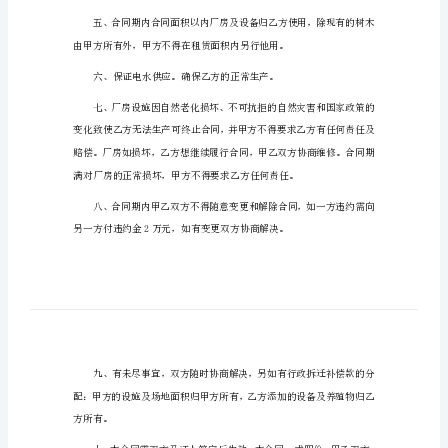
同
出租方：（甲方）
个
承租方：（乙方）
人
养
殖
场
出
三、租赁期合同内年租金不变。
租
租
赁
房间）。
合
同