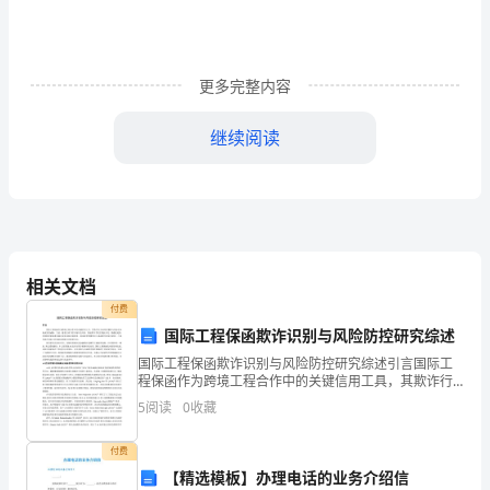
租
方：
更多完整内容
（甲
方）
继续阅读
承
租
方：
方所有。
（乙
相关文档
付费
方）
国际工程保函欺诈识别与风险防控研究综述
一、
国际工程保函欺诈识别与风险防控研究综述引言国际工
证人各执一份。
程保函作为跨境工程合作中的关键信用工具，其欺诈行
租
为对项目履约与资金安全构成显著威胁。当前，随着全
5
阅读
0
收藏
球工程市场日益开放，保函欺诈手段呈现技术化、隐蔽
赁
化趋势，
付费
20_
【精选模板】办理电话的业务介绍信