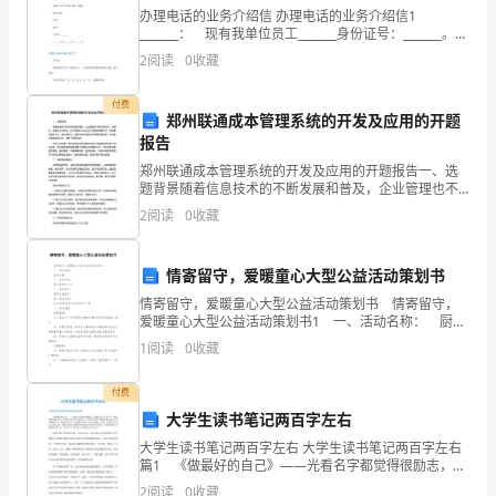
办理电话的业务介绍信 办理电话的业务介绍信1
年，
_______： 现有我单位员工_______身份证号：_______。前
去办理其本人的手机彩铃（企业彩铃）取消业务。 请
即
_________
2
阅读
0
收藏
贵公司給予接洽办理。谢谢！
年
付费
郑州联通成本管理系统的开发及应用的开题
月
报告
郑州联通成本管理系统的开发及应用的开题报告一、选
日
题背景随着信息技术的不断发展和普及，企业管理也不
断向数字化、信息化、智能化方向转变。成本管理作为
至
个人养殖场出租租赁合同2
2
阅读
0
收藏
企业生产经营的重要环节，耗费着大量的人力、物力和
财力。如
年
甲方：
情寄留守，爱暖童心大型公益活动策划书
月
情寄留守，爱暖童心大型公益活动策划书 情寄留守，
爱暖童心大型公益活动策划书1 一、活动名称： 厨艺
乙方：
日。
大赛 二、活动时间： 周六或周日一天 三、活动地
1
阅读
0
收藏
点： 留守儿童家中 四、
二、
付费
付
大学生读书笔记两百字左右
款
大学生读书笔记两百字左右 大学生读书笔记两百字左右
篇1 《做最好的自己》——光看名字都觉得很励志，读
方
起来让人不由产生一种自我确定的力气。李开复先生是
2
阅读
0
收藏