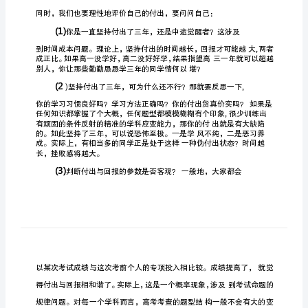
存
在
2023
的
突
出
问
1
.
题
及
2
应
对