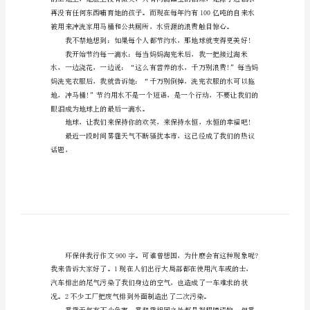
保
伴
我
行
地和生命河却被你给毁了。
作
文
范
文
地
球，
是
一