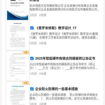
友
杭州领辰文化传播有限公司 企业发展分析结果企业发展
们
指数得分企业发展指数得分杭州领辰文化传播有限公司
综合得分说明：企业发展指数根据企业规模、企业创
3
阅读
0
收藏
手
新、企业风险、企业活力四个维度对企业发展情况进行
评价。
舞
《普罗米修斯》教学设计_17
足
《普罗米修斯》教学设计《普罗米修斯》教学设计(集锦
15篇) 在教学工作者实际的教学活动中，通常会被要求
蹈
编写教学设计，教学设计是教育技术的组成部分，它的
0
阅读
0
收藏
功能在于运用系统方法设计教学过程，使之成为一种
的
付费
身
2025年智能硬件购销合同模板转让协议书
2025年智能硬件购销合同模板转让协议书甲方（转让
影……
方）：____乙方（受让方）：____鉴于甲方拥有与丙方
（购销合同中的卖方）签订的《智能硬件购销合同》
1
阅读
0
收藏
（以下简称“原购销合同”），现甲方愿意将原购销合
可
付费
企业防火防爆的一些基本措施
你
企业防火防爆的一些基本措施 防火防爆的技术措施主
知
要有： 1． 防止形成燃爆的介质。这可以用通风的办法
滞在低空和近地面。
来降低燃爆物质的浓度，使它不达到爆炸极限。也可以
3
阅读
0
收藏