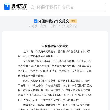
环
环保伴我行作文范文
保
环保伴我行作文范文
付费
伴
2
阅读
收藏
（
来自
：
贤阅文档
）
我
行
作
文
范
文
语，和小朋友们手舞足蹈的身影……
环