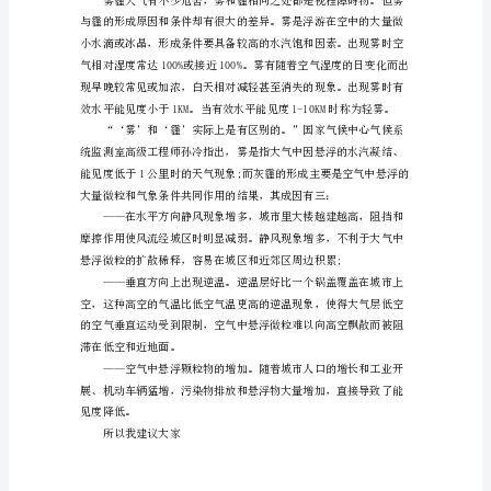
个
充
满
欢
笑
的
眼泪成为地球上的最后一滴水。
星
球。
整
话题，
个
星
球
洋