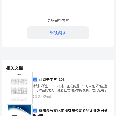
溢
着
更多完整内容
人
继续阅读
们
的
欢
声
相关文档
笑
语，
计划书学生_203
计划书学生 一、概述 互联网是一个可以在瞬间创造
和
亿万财富的地方。随着互联网技术的发展，尤其是电子
商务的出现，互联网所创造出的经济价值迅速增长。而
2
阅读
0
收藏
小
网络文学通过对作者数字版权的交易，推出VIP签约制
朋
杭州领辰文化传播有限公司介绍企业发展分
析报告