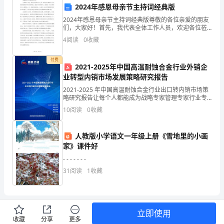
展
2024年感恩母亲节主持词经典版
2024年感恩母亲节主持词经典版尊敬的各位亲爱的朋友
机
们，大家好！首先，我代表全体工作人员，欢迎各位莅
临今天庆祝感恩母亲节的活动现场。2024年的母亲节，
务：
4
阅读
0
收藏
遇
是我们一起为母亲们送上感恩的一天。感谢您的到来，
的
付费
2021-2025年中国高温耐蚀合金行业外销企
一
业转型内销市场发展策略研究报告
2021-2025 年中国高温耐蚀合金行业出口转内销市场策
年。
略研究报告让每个人都能成为战略专家管理专家行业专
家……2021-2025 年中国高温耐蚀合金行业出口转内销市
10
阅读
0
收藏
在
场策略研究报告报告目录第一章 企业
党
人教版小学语文一年级上册《雪地里的小画
五、内外联络和协调
家》课件好
和
- - - - - - -
国
31
阅读
1
收藏
家
的
立即使用
领
收藏
分享
更多