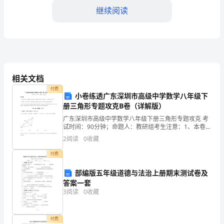
年
继续阅读
是
我
三、会议和活动组织
们
办
相关文档
作的顺利进行。具体包括：
公
付费
小卷练透广东深圳市高级中学数学八年级下
册三角形专题攻克B卷（详解版）
室
广东深圳市高级中学数学八年级下册三角形专题攻克 考
迎
试时间：90分钟；命题人：教研组考生注意：1、本卷分
第I卷（选择题）和第Ⅱ卷（非选择题）两部分，满分100
2
阅读
0
收藏
来
分，考试时间90分钟2、答卷前，考生务必用0
付费
了
凝聚力；
部编版五年级道德与法治上册期末测试卷及
新
答案一套
3
阅读
0
收藏
的
四、文件起草及文秘工作
发
付费