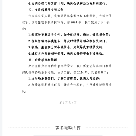
终
工
作
总
了以下任务：
结
范
本
一、
工
作
概
述
2024
更多完整内容