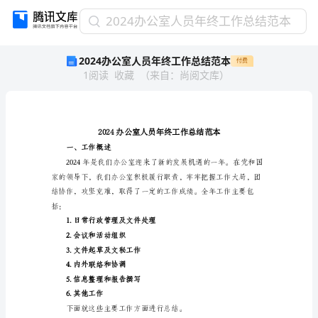
2024
2024办公室人员年终工作总结范本
办
2024办公室人员年终工作总结范本
付费
公
1
阅读
收藏
（
来自
：
尚阅文库
）
室
人
员
年
终
工
一、工作概述
作