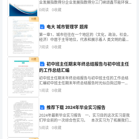
真
业发展指数得分企业发展指数得分三门峡颂鑫节能环保
四、教学资源
科技有限公司综合得分说明：企业发展指数根据企业规
0
阅读
0
收藏
模、企业创新、企业风险、企业活力四个维度对企业发
实
展情
付费
情
电大 城市管理学 题库
第一章1、城市往往在一个地区的（文化，政治，社会，
境
经济）中居于主导地位，代表和展示着人 类文明的最新
发展高度。选择一项或多项：2、实质上，现代城市主要
中
7
阅读
0
收藏
从（行政管辖，人口数量和密度，产业结构 ）区别于农
进
付费
初中班主任期末年终总结报告与初中班主任
行
的工作总结汇编
初中班主任期末年终总结报告与初中班主任的工作总结
英
汇编初中班主任期末年终总结报告时光似白驹过隙一
般，XX至XX学年下学期在这个不算炎热的夏日的阵阵蝉
语
1
阅读
0
收藏
鸣声中悄然结束了。通过这一学期全体任课老师与学生
的共同
口
推荐下载 2024年毕业实习报告
语
2024年最新毕业实习报告 一、实习目的这次实习是我
们毕业前的一次综合性实习。 本次实习为了拓展我们
表
的知识面，扩大与社会的接触面，增加我们在社会竞争
5
阅读
0
收藏
中的经验，锻炼和提高我们的能力，以便在以后毕业
达，