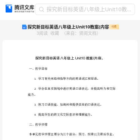
探
探究新目标英语八年级上Unit10教案(内容
究
探究新目标英语八年级上Unit10教案(内容
付费
新
3
阅读
收藏
（
来自
：
贤阅文档
）
目
标
英
语
八
年
一、教学目标
级