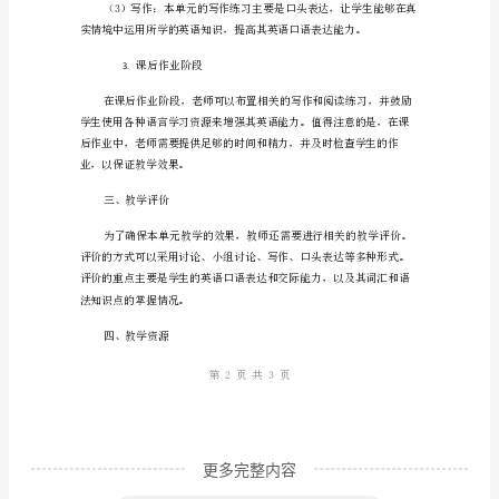
英
语
八
年
级
授课阶段
2.
上
Unit10
教
案
(内
容。
一、
更多完整内容