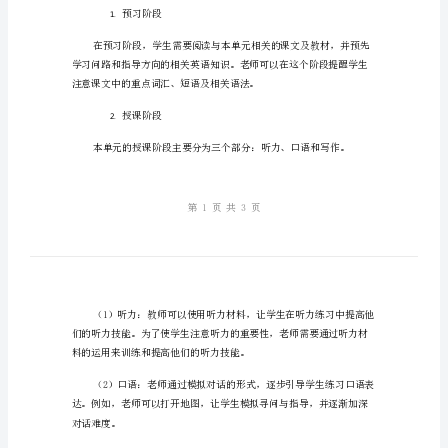
上
1.
Unit10
2.
教
能力。
案
3.
(内
4.
容
探
二、教学步骤
究
新
目
预习阶段
1.
标