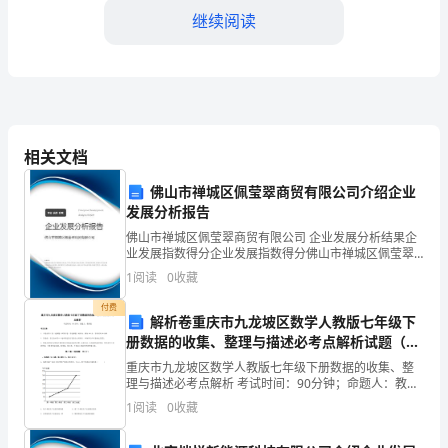
教
继续阅读
学
目
标
学
相关文档
习
佛山市禅城区佩莹翠商贸有限公司介绍企业
有
发展分析报告
佛山市禅城区佩莹翠商贸有限公司 企业发展分析结果企
关
业发展指数得分企业发展指数得分佛山市禅城区佩莹翠
商贸有限公司综合得分说明：企业发展指数根据企业规
问
1
阅读
0
收藏
模、企业创新、企业风险、企业活力四个维度对企业发
展情
对话难度。
路
付费
解析卷重庆市九龙坡区数学人教版七年级下
册数据的收集、整理与描述必考点解析试题（含
和
详解）
重庆市九龙坡区数学人教版七年级下册数据的收集、整
指
理与描述必考点解析 考试时间：90分钟；命题人：教研
组考生注意：1、本卷分第I卷（选择题）和第Ⅱ卷（非选
1
阅读
0
收藏
导
择题）两部分，满分100分，考试时间90分钟2、