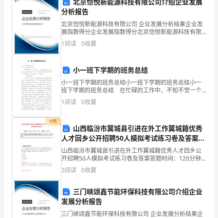
方
北京恺悦新能源科技有限公司介绍企业发展
课后作业阶段
3.
分析报告
向
北京恺悦新能源科技有限公司 企业发展分析结果企业发
展指数得分企业发展指数得分北京恺悦新能源科技有限
的
公司综合得分说明：企业发展指数根据企业规模、企业
1
阅读
0
收藏
创新、企业风险、企业活力四个维度对企业发展情况进
英
行评
语
小一班下学期的班务总结
小一班下学期的班务总结小一班下学期的班务总结小一
词
业，以保证教学效果。
班下学期的班务总结 在忙碌的工作中，不知不觉一个
学期即将结束。在本班的每一位成员的共同努力下，本
1
阅读
0
收藏
汇
班的各项工作都得以顺利完成。现将本班的各项工作做
出
三、教学评价
和
付费
山西临汾市翼城县引进在外工作翼城籍优秀
短
人才回乡公开招聘50人模拟考试练习卷及答案第
5期
山西临汾市翼城县引进在外工作翼城籍优秀人才回乡公
语。
开招聘50人模拟考试练习卷及答案答题时间：120分钟
试卷总分：100分 试卷试题：共200题题型单选题多选题
3
阅读
0
收藏
学
填空题判断题简答题公文写作合计统分
会
三门峡颂鑫节能环保科技有限公司介绍企业
法知识点的掌握情况。
发展分析报告
在
三门峡颂鑫节能环保科技有限公司 企业发展分析结果企