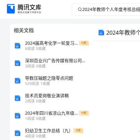
2024
年
相关文档
2024年教
教
2024届高考化学一轮复习第八章水溶液中的离子反应与平衡第46讲水溶液中四大平衡常数的综合应用
付费
师
6
阅读
0
收藏
个
深圳百业兴广告传媒有限公司介绍企业发展分析报告
3
阅读
0
收藏
人
导数压轴题之隐零点问题
529
阅读
1
收藏
年
技术员爱岗敬业演讲稿
2
阅读
0
收藏
度
2024年四川省凉山九年级化学上学期期末教学质量检测试题含解析
付费
考
1
阅读
0
收藏
妇幼卫生工作总结（九）
付费
核
4
阅读
0
收藏