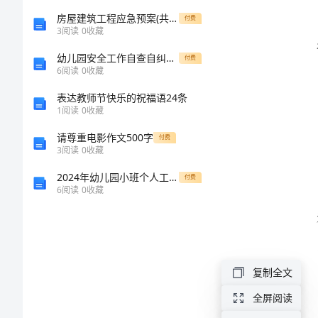
总
房屋建筑工程应急预案(共10页)
付费
3
阅读
0
收藏
结
幼儿园安全工作自查自纠整改方案
付费
6
阅读
0
收藏
2024
表达教师节快乐的祝福语24条
年
1
阅读
0
收藏
教
请尊重电影作文500字
付费
3
阅读
0
收藏
师
2024年幼儿园小班个人工作总结（热门）
个
付费
6
阅读
0
收藏
人
年
度
复制全文
考
全屏阅读
核