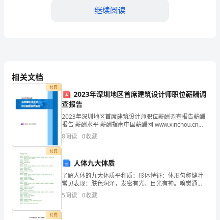
运
继续阅读
用
不
同
征。
的
相关文档
方
付费
2023年深圳地区首席建筑设计师职位薪酬调
每个幼儿画一棵大树。
法
查报告
2023年深圳地区首席建筑设计师职位薪酬调查报告薪酬
四、活动评价。
装
报告 薪酬水平 薪酬指南中国薪酬网 www.xinchou.cn
875,862 997,563 1,229,204 1,
8
阅读
0
收藏
扮
付费
说说自己最喜欢哪颗树，为什么。
彩
人体九大体质
色
教学目标：
了解人体的九大体质平和质：形体特征：体形匀称健壮
常见表现：肤色润泽，发密有光、目光有神。嗅觉通
的
利，味觉正常、精力充沛、耐受寒热、睡眠安和，胃纳
5
阅读
0
收藏
良好，二便正常心理特征：性格随和开朗发病倾向：平
树。
素患病较少
2、初步尝试对称拓
付费