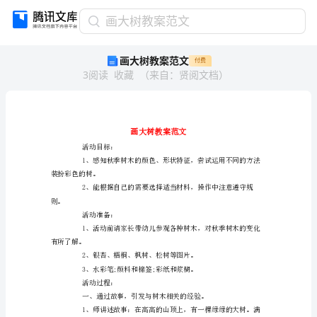
画
画大树教案范文
大
画大树教案范文
付费
树
3
阅读
收藏
（
来自
：
贤阅文档
）
教
案
范
文
画
大
活动目标：
树
教