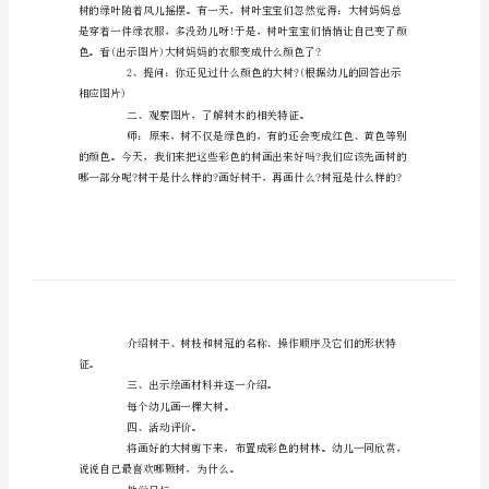
装扮彩色的树。
案
范
则。
文
活动准备：
活
动
有所了解。
目
标：
活动过程：
1、
感
知