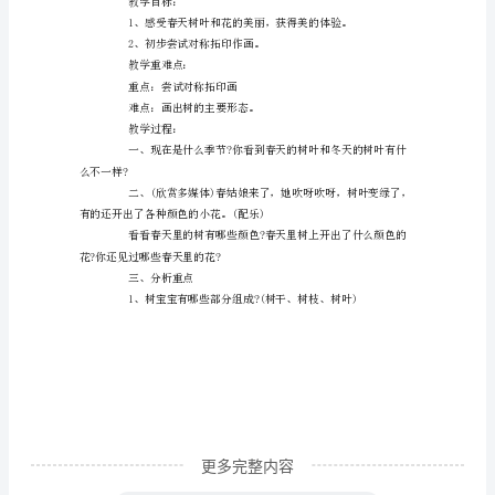
秋
季
树
木
相应图片)
的
颜
色、
形
状
特
征，
尝
试
更多完整内容