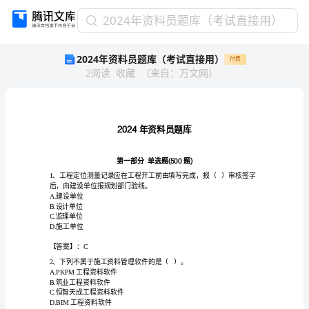
2024
2024年资料员题库（考试直接用）
年
2024年资料员题库（考试直接用）
付费
资
2
阅读
收藏
（
来自
：
万文网
）
料
员
题
库
（考
2024
试
直