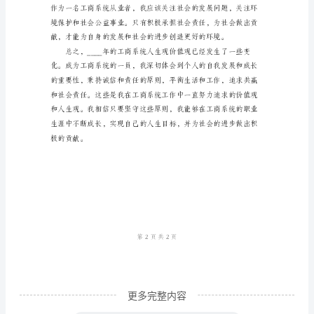
工
商
系
统
人
生
标贡献自己的力量。
观
价
值
观
心
得
更多完整内容
体