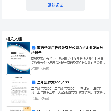
会
继续阅读
范
本
____
年
相关文档
工
南通圣荣广告设计有限公司介绍企业发展分
析报告
友。
商
南通圣荣广告设计有限公司 企业发展分析结果企业发展
指数得分企业发展指数得分南通圣荣广告设计有限公司
系
综合得分说明：企业发展指数根据企业规模、企业创
2
阅读
0
收藏
新、企业风险、企业活力四个维度对企业发展情况进行
统
评价。
人
二年级作文300字_77
二年级作文300字二年级作文300字 在日复一日的学
生
习、工作或生活中，大家都跟作文打过交道吧，作文是
人们以书面形式表情达意的言语活动。那么一般作文是
1
阅读
0
收藏
观
怎么写的呢？以下是小编整理的二年级作文300字
价
付费