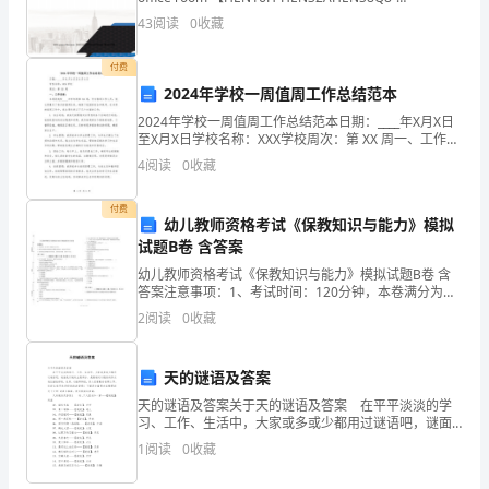
HENH1688】，从左面看是1、 连 接 梯 形 各
43
阅读
0
收藏
____
年
付费
2024年学校一周值周工作总结范本
的
2024年学校一周值周工作总结范本日期：____年X月X日
至X月X日学校名称：XXX学校周次：第 XX 周一、工作总
工
结：本周是我校____年学年的第 XX 周，作为值周工作人
4
阅读
0
收藏
员，我认真履行了每天的值周
商
付费
系
幼儿教师资格考试《保教知识与能力》模拟
试题B卷 含答案
统
幼儿教师资格考试《保教知识与能力》模拟试题B卷 含
答案注意事项：1、考试时间：120分钟，本卷满分为
人
150分。 2、请首先按要求在试卷的指定位置填写您的姓
2
阅读
0
收藏
名、准考证号等信息。 3、请仔细阅读各种题目的
生
观
天的谜语及答案
天的谜语及答案关于天的谜语及答案 在平平淡淡的学
和
习、工作、生活中，大家或多或少都用过谜语吧，谜面
是灯谜的主要部分，是猜谜时以隐语的形式表达描绘形
价
1
阅读
0
收藏
象、性质、功能等特征，供人们猜射的说明文字。你还
在找