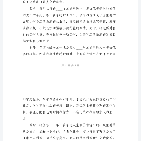
值
观
心
得
体
会
范
本
2024
应工商系统日益变化的需求。
年