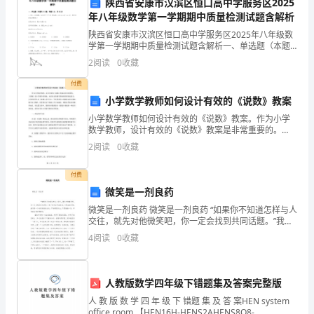
陕西省安康市汉滨区恒口高中学服务区2025
值
年八年级数学第一学期期中质量检测试题含解析
陕西省安康市汉滨区恒口高中学服务区2025年八年级数
观
学第一学期期中质量检测试题含解析一、单选题（本题
共8小题，每题5分，共40分）1、设，是实数，定义关
2
阅读
0
收藏
心
于“*”的一种运算：．则下列结论正确的是（
付费
得
小学数学教师如何设计有效的《说数》教案
体
小学数学教师如何设计有效的《说数》教案。作为小学
数学教师，设计有效的《说数》教案是非常重要的。
会
《说数》是小学数学的基础，也是扎实的数学基础的重
2
阅读
0
收藏
要组成部分。小学阶段学生在《说数》的学习中，不仅
随
需要从中掌
付费
着
极的贡献。
微笑是一剂良药
微笑是一剂良药 微笑是一剂良药 “如果你不知道怎样与人
时
交往，就先对他微笑吧，你一定会找到共同话题。”我不
记得这是谁说的，但他说的没错，微笑是一个永远奏效
间
4
阅读
0
收藏
的公式。不论遇
的
人教版数学四年级下错题集及答案完整版
推
人 教 版 数 学 四 年 级 下 错题 集 及 答 案HEN system
移，
office room 【HEN16H-HENS2AHENS8Q8-