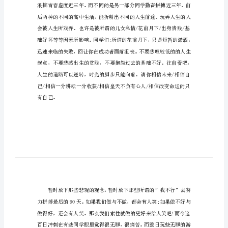
春
的
尊敬的领导、老师、亲爱的同学们：
呐
喊
学
生
励
志
演
讲
稿