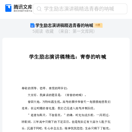
学
学生励志演讲稿精选青春的呐喊
生
学生励志演讲稿精选青春的呐喊
付费
励
5
阅读
收藏
（
来自
：
第一文库网
）
志
演
讲
稿
精
选
青