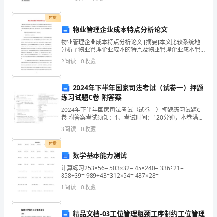
承租人地址]第一条租赁物的描述1.1出租
万
付费
物
物业管理企业成本特点分析论文
物业管理企业成本特点分析论文 [摘要]本文比较系统地
吐
分析了物业管理企业成本的特点及物业管理企业成本管
理的现状,在此基础上提出了完善物业管理企业成本管控
2
阅读
0
收藏
露
的对策,包括:运用价值工程､追踪作业成本､完善细节
生
2024年下半年国家司法考试（试卷一）押题
机。
练习试题C卷 附答案
2024年下半年国家司法考试（试卷一）押题练习试题C
高
卷 附答案考试须知：1、考试时间：120分钟，本卷满分
为100分。 2、请首先按要求在试卷的指定位置填写您的
3
阅读
0
收藏
考
姓名、准考证号等信息。 3、请仔细阅读各
付费
的
数学基本能力测试
脚
计算练习253×56= 503×32= 45×240= 336÷21=
858÷39= 989÷43=312×54= 437×28=
步
1
阅读
0
收藏
和
精品文档-03工位管理瓶颈工序制约工位管理