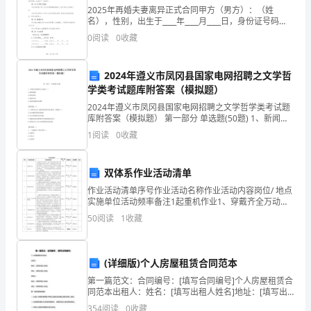
2025年再婚夫妻离异正式合同甲方（男方）：（姓
的
名），性别，出生于____年____月____日，身份证号码
____，职业____，单位地址____，联系电话____。乙方（女
题
0
阅读
0
收藏
方）：（姓名），性别，出
目
承受的起艰难。我们定能学业有成!
2024年遵义市凤冈县国家电网招聘之文学哲
是：
学类考试题库附答案（模拟题）
2024年遵义市凤冈县国家电网招聘之文学哲学类考试题
《青
库附答案（模拟题） 第一部分 单选题(50题) 1、新闻手
段的核心内容是（）A.新闻资源B.新闻需求C.新闻记者D.
春
1
阅读
0
收藏
新闻传播基本规律【答案】：
的
双体系作业活动清单
呐
作业活动清单序号作业活动名称作业活动内容岗位/ 地点
实施单位活动频率备注1起重机作业1、穿戴齐全万动护
喊》。
品2、进入作业现场开启电源， 检查各电源指示灯是否正
50
阅读
1
收藏
常3、检查起重机主要 部件是否灵敏靠，吊具是否
春
回
(详细版)个人房屋租赁合同范本
大
第一篇范文：合同编号：[填写合同编号]个人房屋租赁合
同范本出租人：姓名：[填写出租人姓名]地址：[填写出
租人地址]承租人：姓名：[填写承租人姓名]地址：[填写
地，
354
阅读
0
收藏