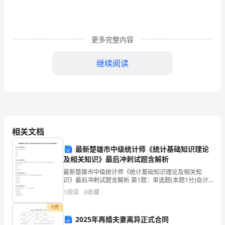
师、
亲
更多完整内容
爱
的
继续阅读
同
学
们：
大
相关文档
家
最新楚雄市中级统计师《统计基础知识理论
及相关知识》最后冲刺试题含解析
好，
最新楚雄市中级统计师《统计基础知识理论及相关知
识》最后冲刺试题含解析 第1题：单选题(本题1分)会计
我
以( )为主要计量单位。A.实物B.货币C.黄金D.白银第2
1
阅读
0
收藏
题：单选题(本题1分)企业财产清查中发现
演
付费
讲
2025年再婚夫妻离异正式合同