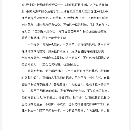
精
选：
青
春
的
呐
喊
尊
有自己。
敬
的
领
导、
老