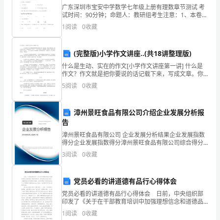
满分：分
3
广东深圳市宝安中学数学七年级上册有理数章节测试 考
化
试时间：90分钟；命题人：教研组考生注意：1、本卷分
第I卷（选择题）和第Ⅱ卷（非选择题）两部分，满分100
1
阅读
0
收藏
4.
态势语言主要包括（
ABD
D.
分，考试时间90分钟2、答卷前，考生务必用0
眉
(完整版)小学作文讲座..(共18讲整理版)
A.
表情语
毛
什么是生动、实在的作文[小学作文讲座第一讲] 什么是
作文？作文就是把你要说的话记载下来，写成文章。你
满
每天都在说话、都在听别人说话。如果说的话干干巴
5
阅读
0
收藏
巴，一点生气也没有，谁爱听啊？同样地，如
分：
漳州景旺食品有限公司介绍企业发展分析报
3F
告
列
漳州景旺食品有限公司 企业发展分析结果企业发展指数
得分企业发展指数得分漳州景旺食品有限公司综合得分
有
说明：企业发展指数根据企业规模、企业创新、企业风
3
阅读
0
收藏
险、企业活力四个维度对企业发展情况进行评价。该企
关
业的
党员必看的讲道德有品行心得体会
演
党员必看的讲道德有品行心得体会 日前，中央组织部
讲
印发了《关于在干部教育培训中加强理想信念和道德品
行教育的通知》，通知要求各地区各部门加强理想信念
1
阅读
0
收藏
和道德品行教育，引导和帮助干部始终坚定共产主义理