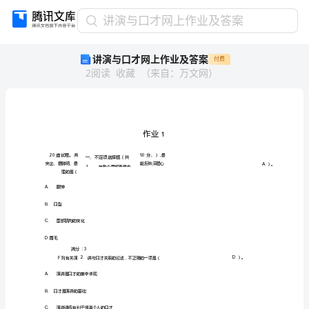
讲
讲演与口才网上作业及答案
演
讲演与口才网上作业及答案
付费
与
2
阅读
收藏
（
来自
：
万文网
）
口
才
网
上
作
业
及