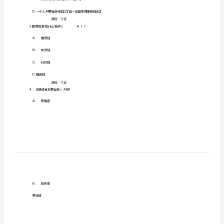
答
案
作
业
120
道
试
1.
理的是（
题，
共
A.
眼神
60
分。）
B.
口型
,