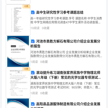
与
想和中
口
付费
高中生研究性学习参考课题总结
才
高一年级研究性学习参考课题 序号 课题名称 中学生消费
观 中学生网络应用情况调查47中学生课外活动调查报告
关
烟草中的有害成份和戒烟方法调查研究探
10
阅读
0
收藏
系
B.
肢体语
的
河池市勇胜方解石有限公司介绍企业发展分
析报告
论
河池市勇胜方解石有限公司 企业发展分析结果企业发展
界域语
指数得分企业发展指数得分河池市勇胜方解石有限公司
述，
综合得分说明：企业发展指数根据企业规模、企业创
1
阅读
0
收藏
新、企业风险、企业活力四个维度对企业发展情况进行
不
评价。
付费
滚动提升练习湖南张家界民族中学物理北师
正
大版八年级（下册）常见的光学仪器专项测试试
卷（含答案详解）
确
湖南张家界民族中学物理北师大版八年级（下册）常见
的光学仪器专项测试 考试时间：90分钟；命题人：教研
的
组考生注意：1、本卷分第I卷（选择题）和第Ⅱ卷（非选
1
阅读
0
收藏
择题）两部分，满分100分，考试时间90分钟2、
一
高阳县品源服饰制造有限公司介绍企业发展