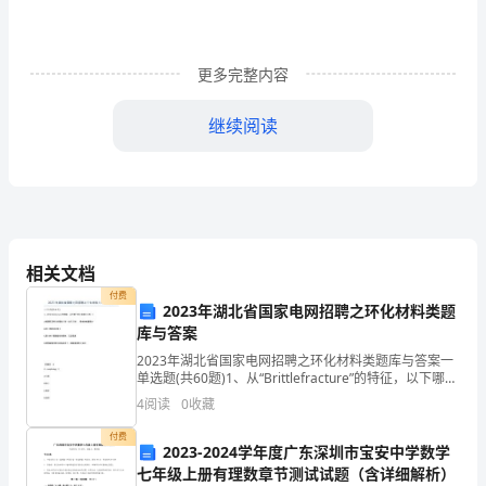
理
D.
的
更多完整内容
满分：分
是
3
继续阅读
（眼
神
口
A.
临场性
型
相关文档
面
B.
突发性
付费
2023年湖北省国家电网招聘之环化材料类题
部
库与答案
肌
2023年湖北省国家电网招聘之环化材料类题库与答案一
C.
针对性
单选题(共60题)1、从“Brittlefracture”的特征，以下哪一
种说法是错误的（）A.断裂前无明显的塑性变形（永久
肉
4
阅读
0
收藏
变形），吸收的能量很少
的
付费
D.
精炼性
2023-2024学年度广东深圳市宝安中学数学
七年级上册有理数章节测试试题（含详细解析）
变