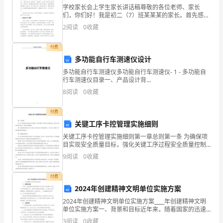
算
学校家长会上学生家长讲话稿尊敬的各位老师、家长
们，你们好！我是初二（7）班某某某的家长。首先感谢
得
学校老师给予我这么好的一个机会，能让我站在这里和
2
阅读
0
收藏
5、例题变式：（黑板板演）
大家共同探讨孩子的成长教育，我感到十分荣幸。我的
快：
孩子某某
付费
因式分解：
（1）
多功能自行车测速仪设计
已
多功能自行车测速仪多功能自行车测速仪- 1 - 多功能自
行车测速仪目录一、产品设计背
知：，
景……………………………………2二、产品功能简
8
阅读
0
收藏
介……………………………………2三、系统硬件设
求
计……………………………
付费
的
关键工序卡控管理实施细则
6、强化训练：
关键工序卡控管理实施细则第一章总则第一条 为确保项
值。
目实现安全质量目标，强化关键工序过程安全质量控制,
（1）
保证安全质量管理有效运行，特制定本细则0第二条本细
（2）
9
阅读
0
收藏
则在股份公司《关键工序卡控办法》要求的基础上，结
（2）
已
付费
（3）
2024年创建精神文明单位实施方案
知：,
2024年创建精神文明单位实施方案____年创建精神文明
（4）
求
单位实施方案一、背景和目标近年来，随着国家的迅速
发展和人民生活水平的提高，我们认识到经济建设之
3
阅读
0
收藏