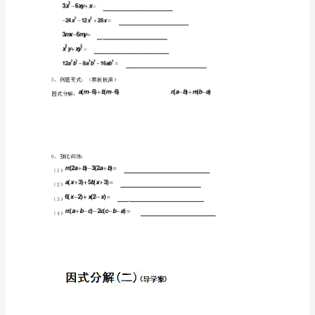
导
(1)(2)
学
(3)(4)
案
3、探究:
（无
①分解因式：
答
案）
公因式的概念：
沪
③与的公因式是
科
版
《8.5
因