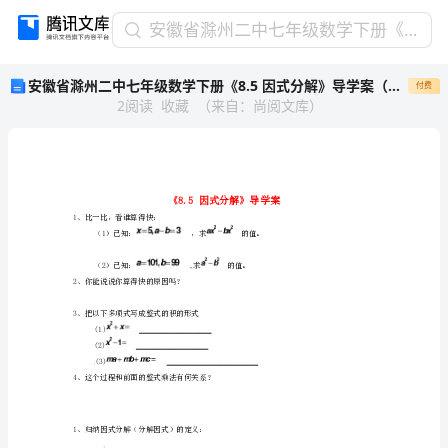
安
安徽省滁州二中七年级数学下册《8.5 因式分解》导学案（无答案） 沪科版
徽
安徽省滁州二中七年级数学下册《8.5 因式分解》导学案（无答案） 沪科版
付费
省
2
阅读
收藏
（
来自
：
尚阅文库
）
滁
州
二
中
七
年
1、比一比，看谁算得快：
级