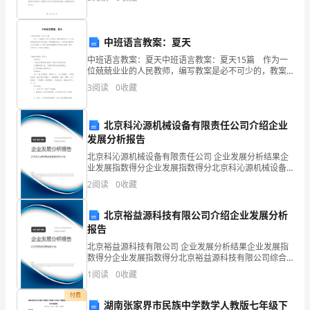
的
外，精神文明建设同样重要。为了满足人民的精神需
求，
值。
中班语言教案：夏天
2、
中班语言教案：夏天中班语言教案：夏天15篇 作为一
位兢兢业业的人民教师，编写教案是必不可少的，教案
你
是教学活动的依据，有着重要的地位。快来参考教案是
3
阅读
0
收藏
怎么写的吧！以下是小编收集整理的中班语言教案：夏
能
天
说
北京科沁源机械设备有限责任公司介绍企业
发展分析报告
说
北京科沁源机械设备有限责任公司 企业发展分析结果企
业发展指数得分企业发展指数得分北京科沁源机械设备
你
有限责任公司综合得分说明：企业发展指数根据企业规
2
阅读
0
收藏
模、企业创新、企业风险、企业活力四个维度对企业发
算
展情
北京裕益源科技有限公司介绍企业发展分析
得
报告
快
北京裕益源科技有限公司 企业发展分析结果企业发展指
数得分企业发展指数得分北京裕益源科技有限公司综合
的
得分说明：企业发展指数根据企业规模、企业创新、企
1
阅读
0
收藏
业风险、企业活力四个维度对企业发展情况进行评价。
该企
原
付费
湖南张家界市民族中学数学人教版七年级下