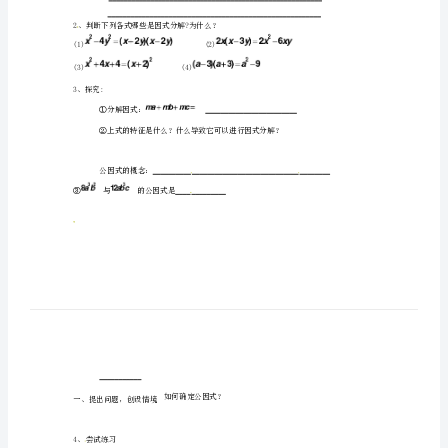
数
（
学
2、你能说说你算得快的原因吗？
下
3、把以下多项式写成整式的积的形式
(1)
册
(2)
《8.5
(3)
4、这个过程和前面的整式乘法有何关系？
因
式
1、归纳因式分解（分解因式）的定义：
分
解》
2、判断下列各式哪些是因式分解?为什么？