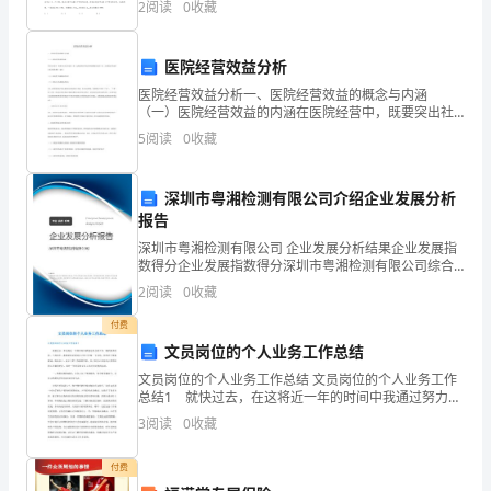
能
2
阅读
0
收藏
题）两部分，满分100分，考试时间90分钟2、答卷
的
医院经营效益分析
培
医院经营效益分析一、医院经营效益的概念与内涵
养
（一）医院经营效益的内涵在医院经营中，既要突出社
会效益的一面，也要强调经济效益和资源增值效益的一
5
阅读
0
收藏
上，
面，力求使经营效益的上述内涵协调统一起来。（二）
医院两个效益
而
深圳市粤湘检测有限公司介绍企业发展分析
报告
做
深圳市粤湘检测有限公司 企业发展分析结果企业发展指
人
数得分企业发展指数得分深圳市粤湘检测有限公司综合
得分说明：企业发展指数根据企业规模、企业创新、企
2
阅读
0
收藏
最
业风险、企业活力四个维度对企业发展情况进行评价。
该企
付费
根
文员岗位的个人业务工作总结
本
文员岗位的个人业务工作总结 文员岗位的个人业务工作
总结1 就快过去，在这将近一年的时间中我通过努力的
的
工作，得到很多收获，已到年中，我感觉有必要对自己
3
阅读
0
收藏
的工作做一下总结。目的在于吸取教训，提高自己，以
至
道
付费