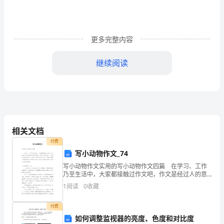
礼
仪
更多完整内容
最
根
继续阅读
本
的
要
谈。
求。
相关文档
付费
中
写小动物作文_74
国
写小动物作文实用的写小动物作文四篇 在学习、工作
乃至生活中，大家都接触过作文吧，作文是经过人的思
父
想考虑和语言组织，通过文字来表达一个主题意义的记
得脏话沉闷又粗鲁。
1
阅读
0
收藏
叙方法。你写作文时总是无从下笔？下面是小编帮大家
整
母
14.不要给人起低劣的绰号。
付费
对
如何调整监视器的亮度、色度和对比度