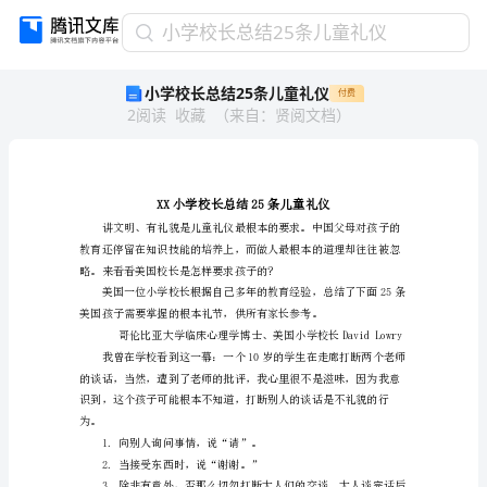
小
小学校长总结25条儿童礼仪
学
小学校长总结25条儿童礼仪
付费
校
2
阅读
收藏
（
来自
：
贤阅文档
）
长
总
结
25
条
儿
童