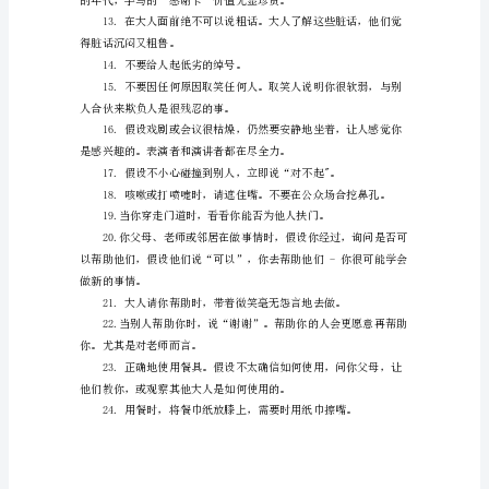
童
起，打搅了”。
礼
仪
长时间的悲哀。
讲
友们保存，不要向大人们诉苦。
文
明、
有
礼
谢在一起的好时光。
貌
是
儿
童