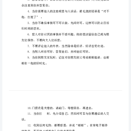
礼
仪
XX
小
学
校
长
为。
总
1.向别人询问事情，说“请”。
结
2.当接受东西时，说“谢谢。”
25
条
会注意到你并答复你。
儿