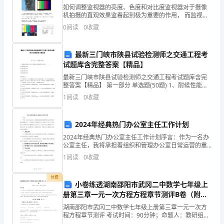
如何调整监视器的亮度、色度和对比度监视器对于摄像
孩
机拍摄的直观效果监看起到极为重要的作用， 而监视器
人合伙来欺负人是很残忍的事。
显示效果的准确与否，直接决定了前后期的工作是否符
0
阅读
0
收藏
子
合标准。 通过将摄像机的彩条信号接到监视器的输入
端，可
的
最新三门峡市陕县试验检测师之交通工程考
教
试题库含完整答案【精品】
最新三门峡市陕县试验检测师之交通工程考试题库含完
育
整答案【精品】 第一部分 单选题(50题) 1、耐候性能试
验后,Ⅳ反光膜逆反射系数值不应低于（ ）。A.规范值的
1
阅读
0
收藏
还
50%B.规范值的65%C.规
停
2024年经典热门办公室主任工作计划
留
2024年经典热门办公室主任工作计划序言：作为一名办
公室主任，我将承担着组织和管理办公室日常运营的重
在
要责任。为了确保办公室高效运作，我制定了以下旨在
1
阅读
0
收藏
提高工作效率和员工满意度的工作计划。这份工作计划
做新的事情。
知
将重
付费
小卷练透湖南邵阳市武冈二中数学七年级上
识
册第三章一元一次方程方程章节测评B卷（附答
技
案详解）
湖南邵阳市武冈二中数学七年级上册第三章一元一次方
程方程章节测评 考试时间：90分钟；命题人：教研组考
你。尤其是对老师而言。
生注意：1、本卷分第I卷（选择题）和第Ⅱ卷（非选择