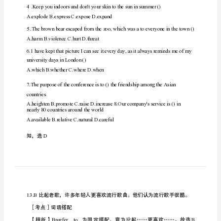
市
统
招
2022-202
专
升
本
英
语
自
考