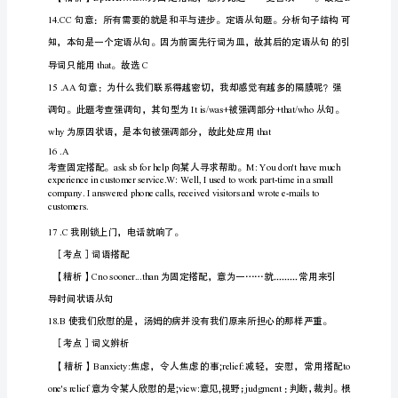
预
选
一、单
(20
题题
测
试
题
(含
答
2
案)
2022-
2023
学