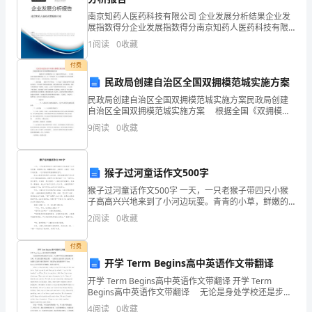
班
南京知药人医药科技有限公司 企业发展分析结果企业发
展指数得分企业发展指数得分南京知药人医药科技有限
级:
公司综合得分说明：企业发展指数根据企业规模、企业
1
阅读
0
收藏
创新、企业风险、企业活力四个维度对企业发展情况进
行评
姓
付费
选
民政局创建自治区全国双拥模范城实施方案
知，
D
名:
民政局创建自治区全国双拥模范城实施方案民政局创建
考
自治区全国双拥模范城实施方案 根据全国《双拥模范
城（县）创建命名管理办法》、《X回族自治区创建双拥
9
阅读
0
收藏
模范城（县、区）考评标准》和《X市创建自治区
号:
一、
猴子过河童话作文500字
单
猴子过河童话作文500字 一天，一只老猴子带四只小猴
子高高兴兴地来到了小河边玩耍。青青的小草，鲜嫩的
选
花朵，多美呀！小猴们一边快乐地玩耍，一边尽情地呼
2
阅读
0
收藏
吸着新鲜的空气。 正当小猴子们玩得开心
题
付费
(20
开学 Term Begins高中英语作文带翻译
题)l.By
开学 Term Begins高中英语作文带翻译 开学 Term
Begins高中英语作文带翻译 无论是身处学校还是步入
law,
社会，大家都不可防止地要接触到作文吧，作文要求篇
4
阅读
0
收藏