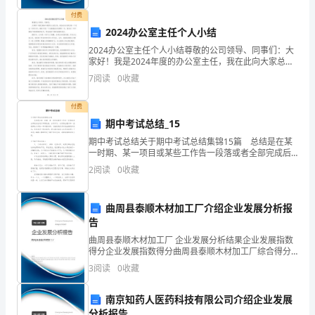
英
该企
付费
2024办公室主任个人小结
语
2024办公室主任个人小结尊敬的公司领导、同事们：大
自
家好！我是2024年度的办公室主任，我在此向大家总结
一下过去一年的工作。2024年是一个充满挑战与机遇的
7
阅读
0
收藏
考
一年，我在这一年中面临了很多困难和压力，但也
预
付费
期中考试总结_15
测
期中考试总结关于期中考试总结集锦15篇 总结是在某
一时期、某一项目或某些工作告一段落或者全部完成后
试
进行回顾检查、分析评价，从而得出教训和一些规律性
2
阅读
0
收藏
认识的一种书面材料，它能使我们及时找出错误并改
题
正，
countries
（含
曲周县泰顺木材加工厂介绍企业发展分析报
告
答
曲周县泰顺木材加工厂 企业发展分析结果企业发展指数
得分企业发展指数得分曲周县泰顺木材加工厂综合得分
案）
说明：企业发展指数根据企业规模、企业创新、企业风
3
阅读
0
收藏
险、企业活力四个维度对企业发展情况进行评价。该企
学
业的
南京知药人医药科技有限公司介绍企业发展
校:
分析报告