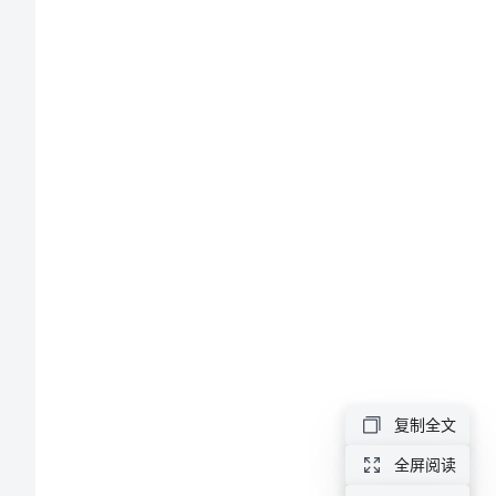
历
范
文
Resume
女
文
员
事
业
个
人
复制全文
英
全屏阅读