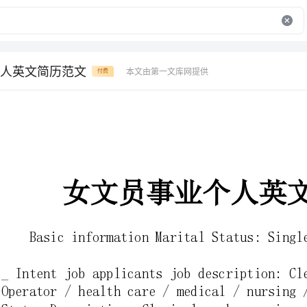
人英文简历范文
本文由第一文库网提供
付费
女文员事业个人英文简历范文
BasicinformationMaritalStatus:SingleHeight:156centimeters
_Intentjobapplicantsjobdescription:Clerk/ComputerTypist/
Operator/healthcare/medical/nursing/health/other
StatusDescription:Clericalworkexperience:1yearmonthlysalary
xpectations:
Educationalbackground
Graduateschool