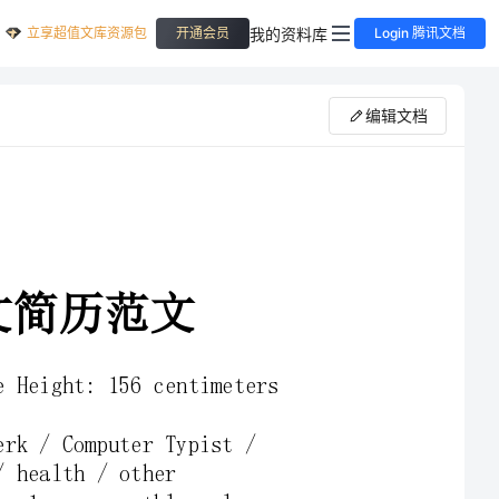
立享超值文库资源包
我的资料库
开通会员
Login 腾讯文档
编辑文档