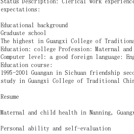
ThehighestinGuangxiCollegeofTraditionalChineseMedicine
Education:collegeProfession:MaternalandChildHealth
Computerlevel:agoodforeignlanguage:Englishlanguage:good
Educationcourse:
1995-2001GuanganinSichuanfriendshipsecondaryschool2002-2005
studyinGuangxiCollegeofTraditionalChineseMedicine
MaternalandchildhealthinNanning,Guangxiyearinternship
Personalabilityandself-evaluation
Betweenthetwinklingofaneye,theUniversityisabouttocometo
theendofhiscareer,andIhaveanignorantlittlegirltogrowto
amatureself-confidentcollegestudents.
Inthisthreeyears,Ioftengotoschoolreadingroomaccessto
books,learnaboutthelatestmedicalliterature,anincreaseof
theirownlackofknowledge.Inordertoenrichthelifeafter
school,Ijoinedthecollegecommunity,tobecomeajournalist,
althoughthepostisverysmall,mademelearnalotofknowledge
thereisnotextbook.Inordertomorein-depthunderstandingof