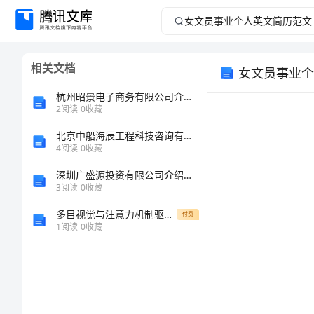
女
文
相关文档
女文员事业个
员
杭州昭景电子商务有限公司介绍企业发展分析报告
事
2
阅读
0
收藏
北京中船海辰工程科技咨询有限责任公司介绍企业发展分析报告
业
4
阅读
0
收藏
个
深圳广盛源投资有限公司介绍企业发展分析报告
3
阅读
0
收藏
人
多目视觉与注意力机制驱动的轻量化农作物检测模型研究综述
付费
1
阅读
0
收藏
英
e
文
简