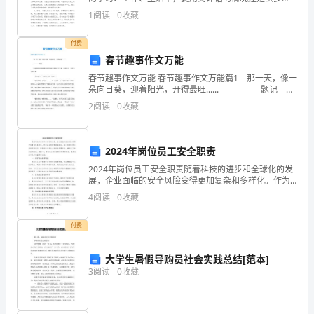
的，评语能够使被评价对象思想上产生与形成自觉地按
终
1
阅读
0
收藏
目标的要求和步骤前进的意识。那么你有真正了解过评
语吗
依
付费
春节趣事作文万能
然
春节趣事作文万能 春节趣事作文万能篇1 那一天，像一
能
朵向日葵，迎着阳光，开得最旺...... ————题记 随
着烟花的阵阵爆放春节如嫩芽悄悄钻了出来。迎着阳
2
阅读
0
收藏
够
光，这次春节倍儿爽! “你幸福么?”
坚
2024年岗位员工安全职责
强
2024年岗位员工安全职责随着科技的进步和全球化的发
展，企业面临的安全风险变得更加复杂和多样化。作为
地
企业的重要组成部分，每一位岗位员工都承担着责任，
4
阅读
0
收藏
要积极参与到企业的安全管理中来，确保员工和企业的
前
安全
付费
行。
在
大学生暑假导购员社会实践总结[范本]
3
阅读
0
收藏
这
篇