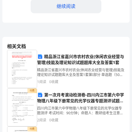
说
继续阅读
是
一
个
很
相关文档
特
精品浙江省嘉兴市农村农业(休闲农业经营与
的伙伴和理解自己的人。
管理)技能及理论知识试题题库大全及答案1套
殊
精品浙江省嘉兴市农村农业(休闲农业经营与管理)技能及
的
理论知识试题题库大全及答案1套第I部分 单选题（50
题）1. 关于群落与环境关系的论述,不正确的是( )。A: 群
1
阅读
0
收藏
年
落在环境制约下具有一定的分布和
付费
份。
第一次月考滚动检测卷-四川内江市第六中学
物理八年级下册常见的光学仪器专题测评试题
这
（含答案及解析）
四川内江市第六中学物理八年级下册常见的光学仪器专
题测评 考试时间：90分钟；命题人：教研组考生注意：
一
1、本卷分第I卷（选择题）和第Ⅱ卷（非选择题）两部
2
阅读
0
收藏
分，满分100分，考试时间90分钟2、答卷前，考生
值成长的道路上。
年，
付费