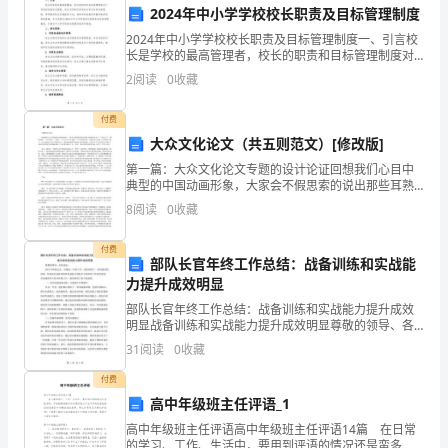
我
2024年中小学学校校长职责及目标管理制度
2024年中小学学校校长职责及目标管理制度一、引言校
经
长是学校的最高管理者，校长的职责和目标管理制度对
于学校的发展至关重要。校长负责制定学校的办学方针
2
阅读
0
收藏
历
和发展策略，带领教师队伍实施教学计划，确保学校的
教育
了
付费
大众文化论文（共五则范文）[修改版]
很
第一篇：大众文化论文专题的设计论证回想我们心目中
典型的中国动画形象，大家会不假思索的说出那些耳熟
多
能详的名字:“大闹天宫”、“哪吒闹海”、“天书奇谈”、“牧
8
阅读
0
收藏
童”、“大头儿子小头爸爸”……可是很显然，这些
挫
付费
折
部队长官年终工作总结：战备训练和实战能
力提升成效明显
和
部队长官年终工作总结：战备训练和实战能力提升成效
明显战备训练和实战能力提升成效明显尊敬的领导、各
磨
位战友：2023年即将过去，回顾这一年的工作，我们取
31
阅读
0
收藏
得了一系列重要的成果，特别是在战备训练和实战能力
砺，
的提
付费
但
高中年级班主任评语_1
高中年级班主任评语高中年级班主任评语14篇 在日常
最
的学习、工作、生活中，要用到评语的情况还是蛮多