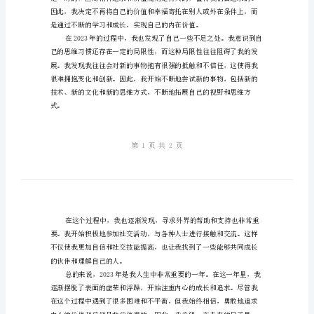
我
结。
总
结
篇
跌
倒
了，
但
依
然
前