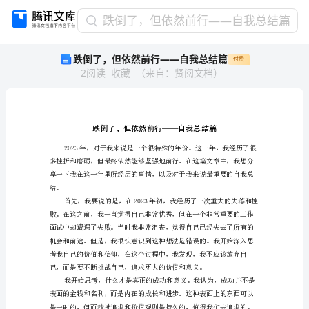
跌
跌倒了，但依然前行——自我总结篇
倒
跌倒了，但依然前行——自我总结篇
付费
了，
2
阅读
收藏
（
来自
：
贤阅文档
）
但
依
然
前
行
——
自