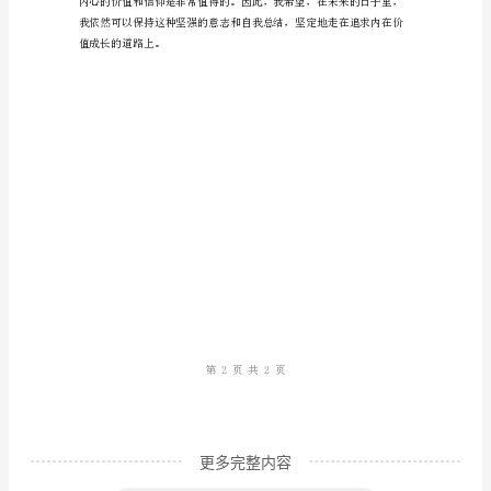
行
——
自
我
总
结
篇
式。
2023
年，
对
于
我
来
更多完整内容