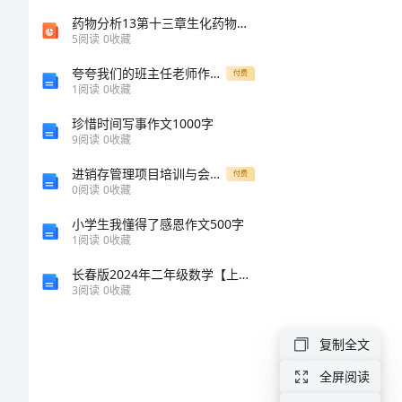
的
药物分析13第十三章生化药物分析
筹
5
阅读
0
收藏
划
夸夸我们的班主任老师作文350字
付费
刻
1
阅读
0
收藏
书
珍惜时间写事作文1000字
总
9
阅读
0
收藏
员
结
进销存管理项目培训与会议签到表
付费
0
阅读
0
收藏
为
小学生我懂得了感恩作文500字
1
阅读
0
收藏
丰
长春版2024年二年级数学【上册】每周一练试题 附解析
富
3
阅读
0
收藏
大
复制全文
学
生
全屏阅读