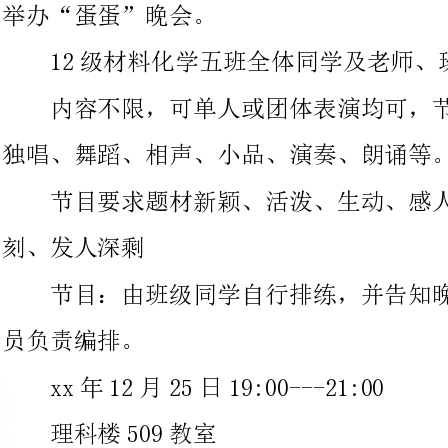
独唱、舞蹈、相声、小品、演奏、朗诵等。
节目要求题材新颖、活泼、生动、感人、搞笑、优美、意义深
、发人深剩
节目：由班级同学自行排练，并告知晚会相关人员，由相关人
负责编排。
xx年12月25日19:00---21:00
理科楼509教室
1.于12月20日之前向吴老师申请使用场地；
2.采购水果、干果、饮料等食品和彩带、气球等装饰用品，以
及互动用的奖品；
3.晚会开始前几个小时布置完毕；
4.节目的收集：班级事先选出2—3个负责人，负责节目的收