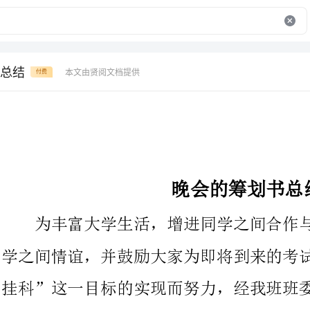
总结
本文由贤阅文档提供
付费
晚会的筹划书总结
为丰富大学生活，增进同学之间合作与交流，增进师生以及同
学之间情谊，并鼓励大家为即将到来的考试努力学习，为班级“零
挂科”这一目标的实现而努力，经我班班委会商定于12月25日晚
举办“蛋蛋”晚会。
12级材料化学五班全体同学及老师、班助、教官等
内容不限，可单人或团体表演均可，节目类型可以包括合唱、