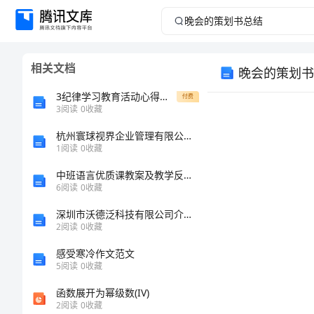
晚
会
相关文档
晚会的策划书
的
3纪律学习教育活动心得体会
付费
策
3
阅读
0
收藏
杭州寰球视界企业管理有限公司介绍企业发展分析报告
划
1
阅读
0
收藏
书
中班语言优质课教案及教学反思《谁丢了尾巴》
6
阅读
0
收藏
总
深圳市沃德泛科技有限公司介绍企业发展分析报告
2
阅读
0
收藏
结
感受寒冷作文范文
晚
5
阅读
0
收藏
会
函数展开为幂级数(IV)
2
阅读
0
收藏