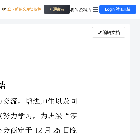
立享超值文库资源包
我的资料库
开通会员
Login 腾讯文档
编辑文档