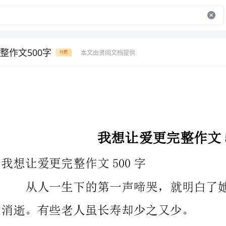
整作文500字
本文由贤阅文档提供
付费
我想让爱更完整作文500字
我想让爱更完整作文500字
从人一生下的第一声啼哭，就明白了她日后的结局，从人世间
消逝。有些老人虽长寿却少之又少。
几日前，听闻董浩的奶奶去世的消息，心中骤然一阵紧绷，看
着朋友红红的眼眶，心里也不是滋味。睹物思人，一下子心绪便飞
了姥姥家。