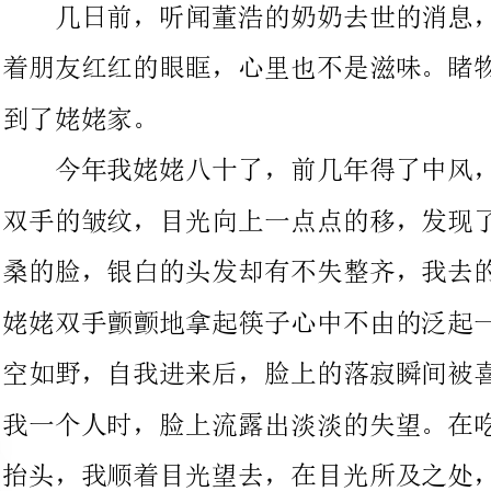
今年我姥姥八十了，前几年得了中风，至今没有完全好，看着
双手的皱纹，目光向上一点点的移，发现了同样布满岁月，写满沧
桑的脸，银白的头发却有不失整齐，我去的时候带了点鸡肉，看着
姥姥双手颤颤地拿起筷子心中不由的泛起一股不忍。宏大的客厅空
空如野，自我进来后，脸上的落寂瞬间被喜忧所代替。在看清只有
我一个人时，脸上流露出淡淡的失望。在吃的
抬头，我顺着目光望去，在目光所及之处，竟是一块表。再看看姥
姥不停地吃着，但却无法咬动，全身在不停的抖动，也许是我多心
一生之中要经历大起大落，大悲大喜。生于死的隔膜，不是能
够用爱传递的。
我赤裸裸的来，也将赤裸裸的去。一生之中，死亡才是真正的