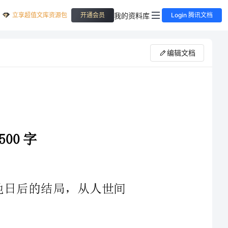
立享超值文库资源包
我的资料库
开通会员
Login 腾讯文档
编辑文档