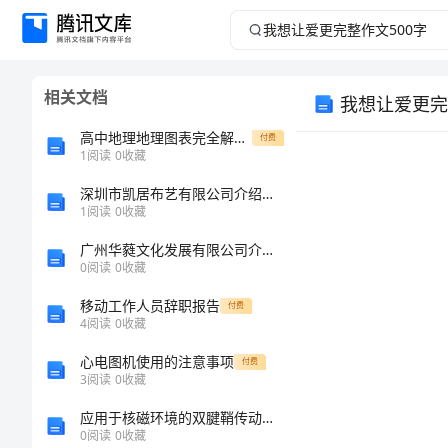
我
想
相关文档
我想让爱更完
让
高中地理地理图表完全解读 专题21 区域综合图练习 新人教版-新人教版高一全册地理试题
付费
爱
1
阅读
0
收藏
深圳市凯居布艺有限公司介绍企业发展分析报告
更
1
阅读
0
收藏
完
广州华蕤文化发展有限公司介绍企业发展分析报告
0
阅读
0
收藏
整
移动工作人员辞职报告
付费
4
阅读
0
收藏
作
心电图机使用的注意事项
付费
文
3
阅读
0
收藏
应用于核磁环境的双腱鞘传动分析与研究
500
到
0
阅读
0
收藏