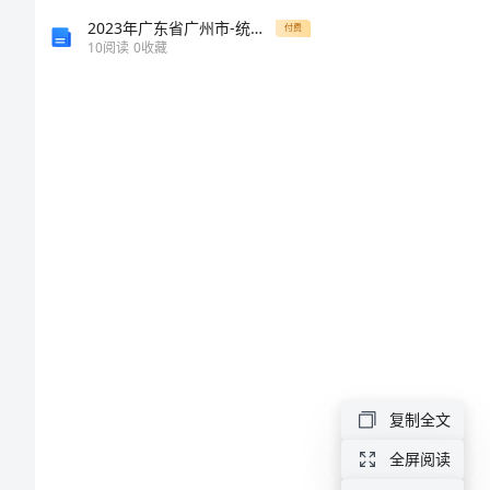
字
2023年广东省广州市-统招专升本英语真题(含答案)
付费
10
阅读
0
收藏
我
想
让
爱
更
完
整
作
了——
文
500
复制全文
字
全屏阅读