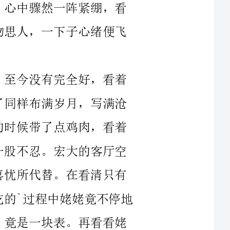
`过程中姥姥竟不停地