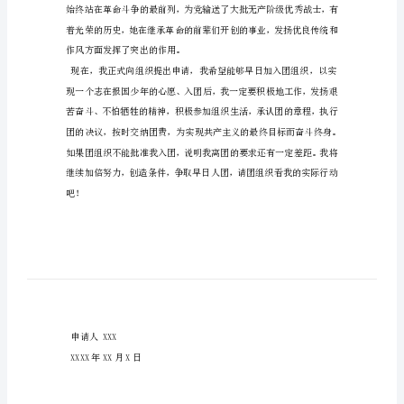
初
三
入
敬爱的团支部：
团
志
愿
书
精
选
范
文
为