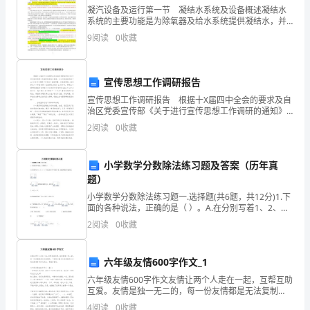
团
凝汽设备及运行第一节 凝结水系统及设备概述凝结水
系统的主要功能是为除氧器及给水系统提供凝结水，并
支
完成凝结水的低压段回热，同时为低压缸排汽、三级减
9
阅读
0
收藏
温减压器、辅汽、低旁等提供减温水以及为给水泵提供
部：
密封水
中
宣传思想工作调研报告
宣传思想工作调研报告 根据十X届四中全会的要求及自
国
治区党委宣传部《关于进行宣传思想工作调研的通知》
精神，××州党委宣传部于xx月30日对调研工作进行了安
共
2
阅读
0
收藏
排部署。州党委常委、宣传部长××和宣传部二位副
产
小学数学分数除法练习题及答案（历年真
主
题）
小学数学分数除法练习题一.选择题(共6题，共12分)1.下
义
面的各种说法，正确的是（ ）。A.在分别写着1、2、
3、4、5的五张卡片中任抽一张，抽到质数的可能性是B.
青
2
阅读
0
收藏
求要修水渠的全长，列式是C.﹣
年
六年级友情600字作文_1
团，
六年级友情600字作文友情让两个人走在一起，互帮互助
互爱。友情是独一无二的，每一份友情都是无法复制
是
的。下面是小编为大家收集的六年级友情600字作文例
4
阅读
0
收藏