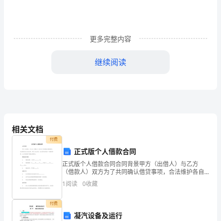
选
范
文，
更多完整内容
供
继续阅读
大
申请人XXX
家
XXXX年XX月X日
学
习
相关文档
参
付费
正式版个人借款合同
考！
正式版个人借款合同合同背景甲方（出借人）与乙方
（借款人）双方为了共同确认借贷事项，合法维护各自
敬
合法权利，特订立本合同。本合同所涉及的一切借贷事
1
阅读
0
收藏
项，乙方及其财产承担法律责任。借款基本情况借款金
爱
额：人民币
付费
的
凝汽设备及运行