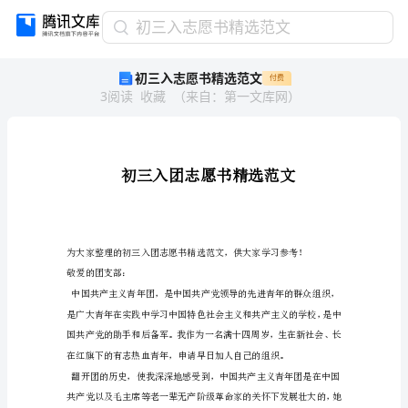
初
初三入志愿书精选范文
三
初三入志愿书精选范文
付费
入
3
阅读
收藏
（
来自
：
第一文库网
）
志
愿
书
精
选
范
文