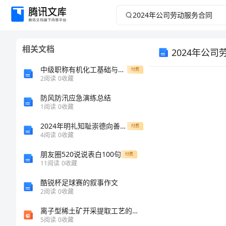
2024
年
相关文档
2024年公
公
中级职称有机化工基础与实务复习笔记
付费
司
2
阅读
0
收藏
劳
防风防汛应急演练总结
1
阅读
0
收藏
动
2024年明礼知耻崇德向善方案
付费
4
阅读
0
收藏
服
朋友圈520说说表白100句
付费
11
阅读
0
收藏
务
酷锐杯足球赛的叙事作文
合
2
阅读
0
收藏
离子型稀土矿开采提取工艺的分析及研究
同
5
阅读
0
收藏