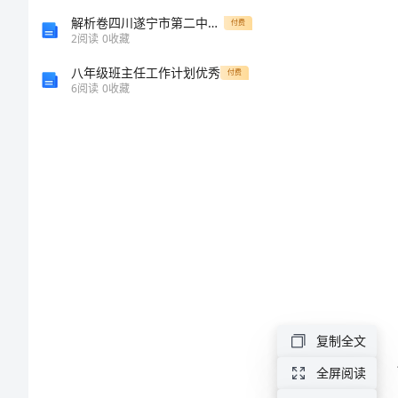
2024
解析卷四川遂宁市第二中学校数学七年级上册第四单元几何图形初步单元测试练习题
付费
2
阅读
0
收藏
年
八年级班主任工作计划优秀
付费
公
6
阅读
0
收藏
司
劳
动
服
务
合
同
公
复制全文
司
全屏阅读
劳