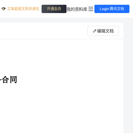
立享超值文库资源包
我的资料库
开通会员
Login 腾讯文档
编辑文档