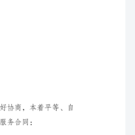
就甲方雇佣乙方工作事宜，双方经友好协商，本着平等、自
1.1乙方将在甲方就业，根据甲方提供的工作岗位和职责，全
1.2乙方应严格遵守甲方的规章制度、安全操作规程和劳动纪