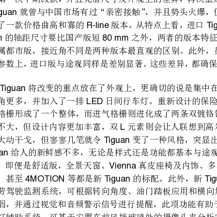
Tiguan
LED
TiguanDNA
4MOTIONTiguanTiguan
40km/h
Tiguan2.0TSI155kW132kW
Tiguan
Tiguan7kW125kW