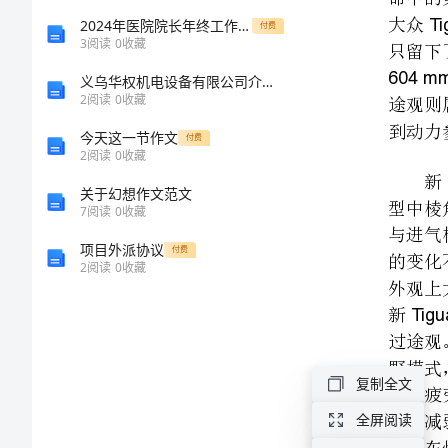
版]
2024年医院院长年终工作总结范文
付费
3
阅读
0
收藏
Tiguan
第
义乌华权机电设备有限公司介绍企业发展分析报告
2
阅读
0
收藏
一
今天这一节作文
篇：
付费
Tiguan
2
阅读
0
收藏
车
关于幻想作文范文
型
7
阅读
0
收藏
介
项目外派协议
付费
2
阅读
0
收藏
绍
大
统。
众
复制全文
途
观
全屏阅读