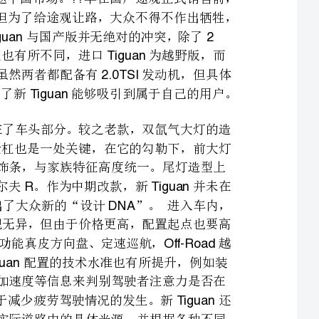
到动力参数上，进口版与途观同样是差别显著。这些差异，都确保了新能够吸引到属于自己的用户。
新将改变的重点放在了外观上，更确切的说是集中在了车头部分。较之老款，双氙气大灯的造
型中棱角更多，并加入了一排日间行车灯。重新设计的保险杠也是一处关键，在它的勾勒下，前大灯
与进气格栅形成了一个整体，而进气格栅则进化成了两条双镀铬饰条，与家族特征高度统一。尾灯造型上
的变化不大，但设计内容更加丰富，双元素则会让人联想到高尔夫。作为中期改款，新并未在
LRTiguan
外观上大动干戈，但寥寥几笔就令变了一种风格，突显出了大众新的“设计”。进入车内，
新给人的新鲜感不多，无论是样式还是功能都基本与途观无异，但由于价格更高，配置起点也要高
过途观。即便是舒适版，全景天窗、真皮座椅及内饰、多功能真皮方向盘、定速巡航，越
ViennaOff-Road
野模式，甚至等都是新的标配。此外，新配置的技术水准也有所提升，例如装
备的疲劳驾驶监测系统，可根据转向角度、油门踏板应用和横向加速度等信息来判别驾驶者注意力是否在
逐渐减弱，并通过视觉和音频警示信号进行提醒，此项功能有助于减少疲劳驾驶情况的发生。新还
Tiguan
提供车灯辅助系统，可基于安置在前风挡玻璃处的摄像头来分析实际道路中的具体光源，并根据各种不同
情况自动调节远近光，此项功能可以显著提升灯光使用的便利性和安全性。但在试驾活动中，第二代泊车
辅助系统成为了厂家介绍的重点。相对于只支持侧方停车的第一代系统，新泊车辅助系统还提供垂直停车
功能，例如与行车道成直角的情况下泊车。当车速在以下时，按下中控台上的按钮就能激活该系
在欧洲市场上，效力于新的发动机被调校为和两个版本，为了避免与
途观争锋，此次引入国内的新则属低功率版，但让人更为遗憾的是，由于受制于国内燃油品质，新
的功率不得不再降，而的最大功率即便与同排量自然吸气式发动机相比，优势也不显
著，这使得涡轮增压技术变成了毫无意义的成本叠加。变速器方面也会令那些痴迷于德国技术的用户心存