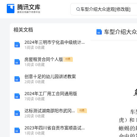
车
型
相关文档
车型介绍大众
介
2024年三明市宁化县中级统计师《统计基础知识理论及相关知识》考前冲刺试卷及答案
绍
1
阅读
0
收藏
房屋租赁合同个人版
大
付费
1
阅读
0
收藏
众
创意十足的幼儿园讲述教案
2
阅读
0
收藏
途
2024年工厂用工合同通用版
7
阅读
0
收藏
观
达标测试湖南邵阳市武冈二中数学七年级上册有理数综合测评试题
付费
Tiguan
[修
2
阅读
0
收藏
2023年四川省自贡市富顺县试验检测师之交通工程考试题库精品【黄金题型】
改
1
阅读
0
收藏