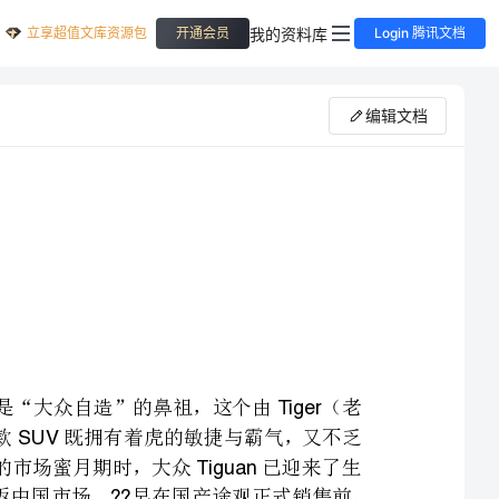
立享超值文库资源包
我的资料库
开通会员
Login 腾讯文档
编辑文档
车型介绍大众途观：虎蜥的第一次蜕变其实一词才是“大众自造”的鼻祖，这个由（老
TiguanTiger
虎）和（蜥蜴）掐头去尾组合而成词语，意喻了大众的这款既拥有着虎的敏捷与霸气，又不乏
蜥蜴的超强适应能力。时光荏苒，当国产途观仍在享受排队加价的市场蜜月期时，大众已迎来了生
命中的第一次中期改款，并且凭借尺寸及外观上的差异，再次重返中国市场。早在国产途观正式销售前，
大众就曾与中国市场有过“亲密接触”，并且势头火爆，但为了给途观让路，大众不得不作出牺牲，
只留下了一款价格曲高和寡的版本。从特点上看，进口与国产版并无绝对的冲突，除了
R-lineTiguan2
的轴距尺寸要比国产版短之外，两者的版本特征也有所不同，进口为越野版，而
途观则属都市版，接近角不同是两种版本最直观的区别。此外，虽然两者都配备有发动机，但具体