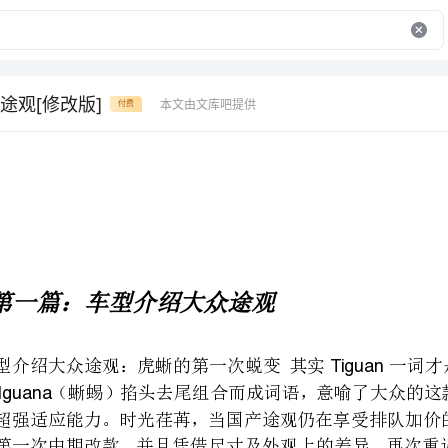
途观[修改版]
本文由文库吧提供
付费
第一篇：车型介绍大众途观
IguanaSUV
Tiguan
??
604mm80mmTiguan
2.0TSI