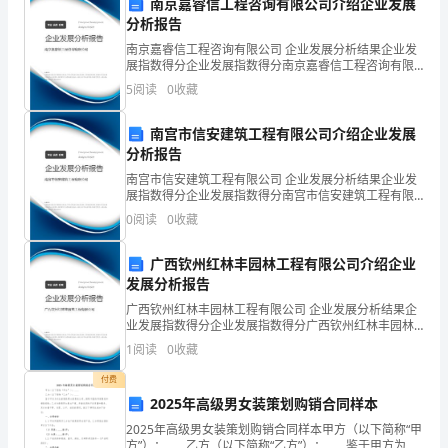
教
南京嘉睿信工程咨询有限公司介绍企业发展
分析报告
师，
南京嘉睿信工程咨询有限公司 企业发展分析结果企业发
展指数得分企业发展指数得分南京嘉睿信工程咨询有限
我
公司综合得分说明：企业发展指数根据企业规模、企业
5
阅读
0
收藏
创新、企业风险、企业活力四个维度对企业发展情况进
觉
行评
南宫市信安建筑工程有限公司介绍企业发展
得
分析报告
十
南宫市信安建筑工程有限公司 企业发展分析结果企业发
展指数得分企业发展指数得分南宫市信安建筑工程有限
分
公司综合得分说明：企业发展指数根据企业规模、企业
0
阅读
0
收藏
创新、企业风险、企业活力四个维度对企业发展情况进
行评
充
广西钦州红林丰园林工程有限公司介绍企业
实
发展分析报告
广西钦州红林丰园林工程有限公司 企业发展分析结果企
和
业发展指数得分企业发展指数得分广西钦州红林丰园林
工程有限公司综合得分说明：企业发展指数根据企业规
1
阅读
0
收藏
满
模、企业创新、企业风险、企业活力四个维度对企业发
展情
付费
意。
2025年高级男女装策划购销合同样本
在
2025年高级男女装策划购销合同样本甲方（以下简称“甲
方”）：____乙方（以下简称“乙方”）：____鉴于甲方为专