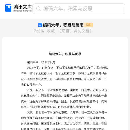
编
编码六年，积累与反思
码
编码六年，积累与反思
付费
六
2
阅读
收藏
（
来自
：
贤阅文档
）
年，
积
累
与
反
思
编码六年，积累与反思
编