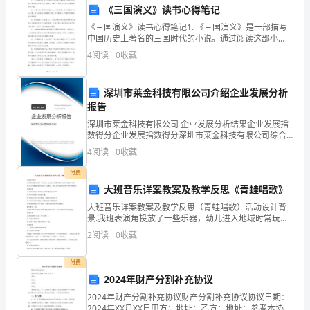
想
《三国演义》读书心得笔记
起
《三国演义》读书心得笔记1. 《三国演义》是一部描写
中国历史上著名的三国时代的小说。通过阅读这部小
这
说，我深入了解了中国古代历史中的重要事件和人物。2.
4
阅读
0
收藏
小说中的人物形象栩栩如生，个性各异。刘备被描绘为
六
深圳市莱金科技有限公司介绍企业发展分析
年，
报告
我
深圳市莱金科技有限公司 企业发展分析结果企业发展指
数得分企业发展指数得分深圳市莱金科技有限公司综合
写
得分说明：企业发展指数根据企业规模、企业创新、企
4
阅读
0
收藏
业风险、企业活力四个维度对企业发展情况进行评价。
了
该企
付费
大班音乐详案教案及教学反思《青蛙唱歌》
无
大班音乐详案教案及教学反思（青蛙唱歌）活动设计背
数
景.我班表演角投放了一些乐器，幼儿进入地域时常玩弄
这些乐器配乐合唱。.结合主题课程的安排进行音乐教
2
阅读
0
收藏
行
学，使幼儿学会用适宜的声音齐整地唱歌。活动目标.运
用不
代
付费
2024年财产分割补充协议
码，
2024年财产分割补充协议财产分割补充协议协议日期：
2024年XX月XX日甲方：地址：乙方：地址：参考本协