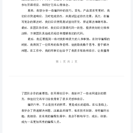
码
六
年，
我的心得和体会。
积
累
与
反
思
编
码
六
年，
参与开源项目、和同行交流
积