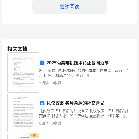
继续阅读
不
觉
地
我
相关文档
已
经
2025简易电机技术转让合同范本
2025简易电机技术转让合同范本本合同由以下双方于 年
编
月 日在 （城市/地区）签订：甲
1
阅读
0
收藏
码
成为一名更加优秀的编程人员。
六
礼仪故事 名片背后的社交含义
年
礼仪故事 名片背后的社交含义 礼仪故事：名片背后的社
交含义 职场人患上名片依赖症 虽然仅仅工作半年，职场
了。
新人李云（化名）就收到了一大摞名片，可名片虽多，
6
阅读
0
收藏
李云却不善于。打开抽屉，只见各式各样的名片散落开
回
付费