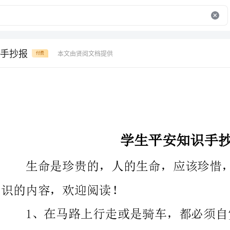
手抄报
本文由贤阅文档提供
付费
学生平安知识手抄报
生命是珍贵的，人的生命，应该珍惜，下面是关于学生平安知
识的内容，欢迎阅读！
1、在马路上行走或是骑车，都必须自觉遵
要走人行道，骑自行车要走非机动车道，横穿马路要看清信号灯，
绿灯行，红灯停，黄灯亮时，不准车辆、行人通行，但已超过停顿
线的车辆和行人，可以继续通行。