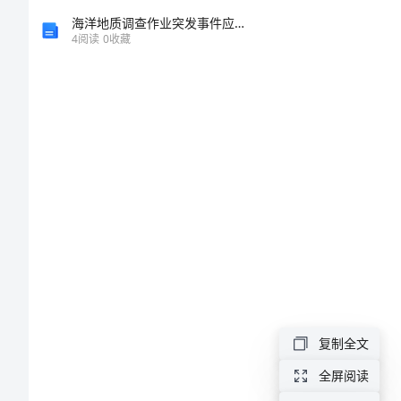
生
海洋地质调查作业突发事件应急预案
4
阅读
0
收藏
平
安
知
强行拦车。
识
手
抄
报
生
命
复制全文
么
是
全屏阅读
珍