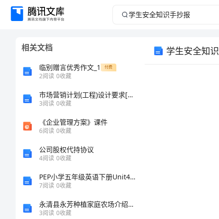
学
生
相关文档
学生安全知识
安
临别赠言优秀作文_1
付费
全
2
阅读
0
收藏
市场营销计划(工程)设计要求[修改版]
知
3
阅读
0
收藏
识
《企业管理方案》课件
6
阅读
0
收藏
手
公司股权代持协议
4
阅读
0
收藏
抄
PEP小学五年级英语下册Unit4教学设计
报
7
阅读
0
收藏
永清县永芳种植家庭农场介绍企业发展分析报告
学
3
阅读
0
收藏