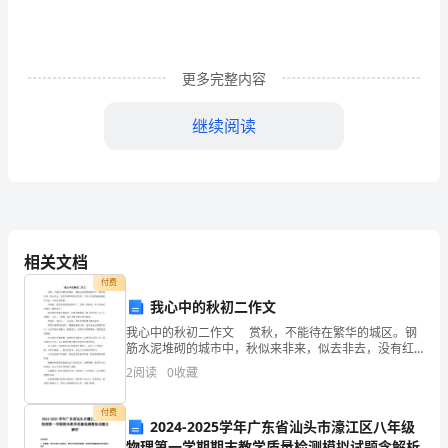
话
关
于
更多完整内容
讲
继续阅读
卫
标新征程,催人奋进.
生
小
学
相关文档
此,我谨向大家提几点希望：
2024
付费
我心中的秋初二作文
秋
我心中的秋初二作文 赏秋，不能待在繁华的城区。钢
季
筋水泥堆砌的城市中，秋似来非来，似去非去，没有红
枫和银杏的色彩，只有人们感到越来越低的气温，方知
2
阅读
0
收藏
国
已是深秋。 说到秋，最先想到的便是枫叶了。其他一
旗
付费
习,天天向上.
2024-2025学年广东省汕头市濠江区八年级
物理第一学期期末教学质量检测模拟试题含解析