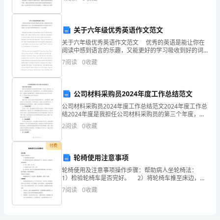
1.
工作，对什么是传统知识，为什么保护传统知识，怎
学
关于六年级优秀英语作文范文
生
关于六年级优秀英语作文范文 优秀的英语是能让你在
阅读中感到语言的乐趣，又能更好的学习吸收到好的词
以
汇与句型，那么有哪些特别优秀的六年纪英语作文呢?下
7
阅读
0
收藏
面是第一给大家的六年级优秀的英语作文，供大家参阅!
个
人
公司材料采购员2024年度工作总结范文
事
公司材料采购员2024年度工作总结范文2024年度工作总
结2024年度是我担任公司材料采购员的第三个年度，回
顾过去一年的工作，我深感收获丰富，经验积累不断。
迹
2
阅读
0
收藏
在公司的领导和同事的支持下，我积极主动地履行
介
付费
绍
轮椅使用注意事项
轮椅使用及注意事项操作步骤：帮助病人坐轮椅法：
为
1）检验轮椅车是否完好。 2）将轮椅车推至床边，椅
背和床尾平齐，面向床头，拉起车闸,翻起脚踏板。
7
阅读
0
收藏
主,
3）查对、解释、问二便。 4）
结