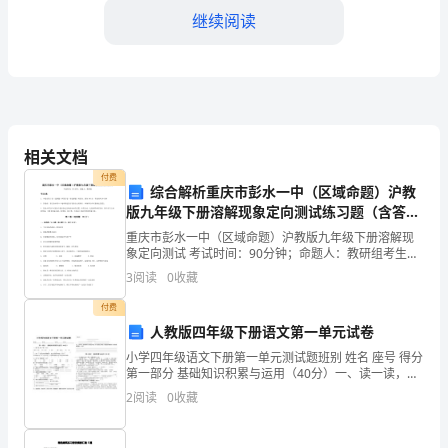
继续阅读
键
因
素
员
机的能力和应变能力。
相关文档
工
付费
综合解析重庆市彭水一中（区域命题）沪教
培
版九年级下册溶解现象定向测试练习题（含答案
训
详解）
重庆市彭水一中（区域命题）沪教版九年级下册溶解现
象定向测试 考试时间：90分钟；命题人：教研组考生注
与
意：1、本卷分第I卷（选择题）和第Ⅱ卷（非选择题）两
3
阅读
0
收藏
部分，满分100分，考试时间90分钟2、答卷前，
团
付费
人教版四年级下册语文第一单元试卷
队
小学四年级语文下册第一单元测试题班别 姓名 座号 得分
建
第一部分 基础知识积累与运用（40分）一、读一读，写
一
2
阅读
0
收藏
设：
医