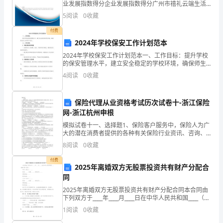
技
业发展指数得分企业发展指数得分广州市禧礼云端生活
服务有限公司综合得分说明：企业发展指数根据企业规
5
阅读
0
收藏
术
模、企业创新、企业风险、企业活力四个维度对企业发
展情
付费
的
2024年学校保安工作计划范本
不
2024年学校保安工作计划范本一、工作目标：提升学校
的保安管理水平，建立安全稳定的学校环境，确保师生
断
的人身和财产安全。二、工作内容：1. 健全保安岗位制
4
阅读
0
收藏
度- 完善保安人员招聘、培训、考核和晋升制度，确
更
保险代理从业资格考试历次试卷十-浙江保险
新
网-浙江杭州申根
和
模拟试卷十一、选择题1、保险客户服务中，保险人为广
大的潜在消费者提供的各种有关保险行业资讯、咨询、
社
免费讲座、风险规划与管理等服务活动属于（ ）。A.售
8
阅读
0
收藏
前服务 B.售中服务 C.附加服务
会
付费
2025年离婚双方无股票投资共有财产分配合
老
同
2025年离婚双方无股票投资共有财产分配合同本合同由
龄
下列双方于____年____月____日在中华人民共和国____（城
市/县）签订：甲方（男方）：____姓名：____ 性别：____
化
1
阅读
0
收藏
身份证号：_