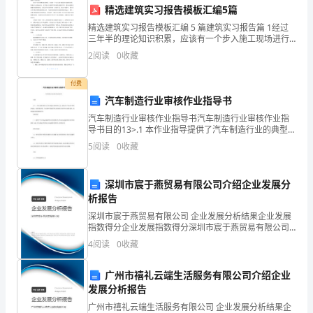
精选建筑实习报告模板汇编5篇
院
精选建筑实习报告模板汇编 5 篇建筑实习报告篇 1经过
三年半的理论知识积累，应该有一个步入施工现场进行
管
实践的过程，即理论与实践相结合，尤其是对于建筑学
2
阅读
0
收藏
等实践性较强的学科，更应该强调实践操作技能的培
理
养。
付费
的
汽车制造行业审核作业指导书
关
汽车制造行业审核作业指导书汽车制造行业审核作业指
导书目的13>.1 本作业指导提供了汽车制造行业的典型工
院管理的效率和学习性。
艺、设备及生产活动中的典型危险、危害因素分析，用
键
5
阅读
0
收藏
以指导和提高审核员实施该行业审核活动时危险、危害
因
深圳市宸于燕贸易有限公司介绍企业发展分
素
析报告
随
深圳市宸于燕贸易有限公司 企业发展分析结果企业发展
指数得分企业发展指数得分深圳市宸于燕贸易有限公司
综合得分说明：企业发展指数根据企业规模、企业创
着
4
阅读
0
收藏
新、企业风险、企业活力四个维度对企业发展情况进行
评价。
医
广州市禧礼云端生活服务有限公司介绍企业
疗
发展分析报告
广州市禧礼云端生活服务有限公司 企业发展分析结果企