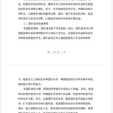
院
管
理
提升。
的
一、员工培训的重要性
关
键
因
素
员
工