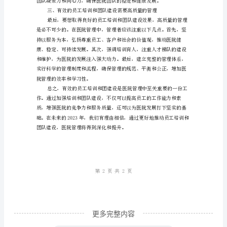
培
训
与
团
二、团队建设的重要性
队
建
设：
医
院
管
理
的
更多完整内容
关