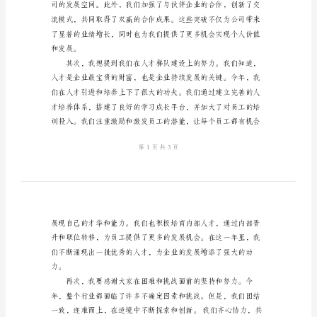
2024
年
挚的问候和最衷心的祝福！
企
业
工
感悟其中的收获和成长。
作
年
终
总
结
尊
敬
的