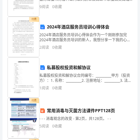
全
袈芅蚇螈膇莄莇薁肃莄葿螇罿莃薂蕿羅莂莁袅袁莁蒄蚈
9
阅读
0
收藏
腿莀薆袃肅荿蚈蚆羁莈莈袁袇蒈蒀蚄膆蒇薂袀肂蒆蚅蚂
体
肈蒅蒄羈
付费
员
2024年酒店服务员培训心得体会
2024年酒店服务员培训心得体会作为一个刚刚参加完
工，
2024年酒店服务员培训的新人，我想分享一下我的心得
体会。这次培训的经历给了我很多宝贵的机会和启发，
向
2
阅读
0
收藏
让我对酒店服务员这个职业有了更深入的了解和认识。
首
全
私募股权投资和解协议
体
私募股权投资和解协议合同编号：__________甲方（投资
领
方）：1. 名称：__________2. 注册地址：__________3. 法定
代表人：__________4. 联系人：_______
1
阅读
0
收藏
导
和
付费
常用消毒与灭菌方法课件PPT128页
同
- - - 消毒观念的改变 - 第2页，共128页。 - -
事
5
阅读
0
收藏
们