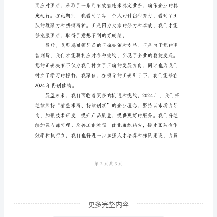
领
导、
和发展。
亲
爱
的
同
事
们：
大
家
好！
时
更多完整内容