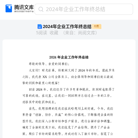
2024
2024年企业工作年终总结
年
2024年企业工作年终总结
付费
企
5
阅读
收藏
（
来自
：
尚阅文库
）
业
工
作
年
终
总
尊敬的领导、亲爱的同事们：
结