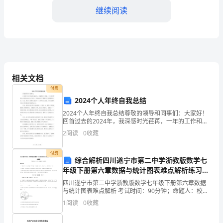
光
继续阅读
荏
苒，
转
眼
相关文档
间
付费
2024个人年终自我总结
又
力。
2024个人年终自我总结尊敬的领导和同事们：大家好！
到
回首过去的2024年，我深感时光荏苒，一年的工作和生
活经历让我成长了许多，同时也收获了很多宝贵的经验
2
阅读
0
收藏
和教训。在此，我向大家展示2024年个人年终自我
了
2024
付费
综合解析四川遂宁市第二中学浙教版数学七
年级下册第六章数据与统计图表难点解析练习题
年
（含答案解析）
四川遂宁市第二中学浙教版数学七年级下册第六章数据
的
与统计图表难点解析 考试时间：90分钟；命题人：校教
研室考生注意：1、本卷分第I卷（选择题）和第Ⅱ卷（非
1
阅读
0
收藏
年
选择题）两部分，满分100分，考试时间90分钟2