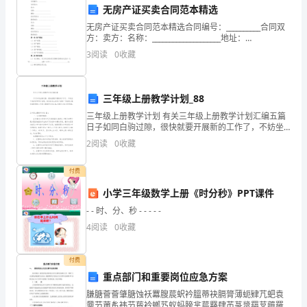
底。
无房产证买卖合同范本精选
值
无房产证买卖合同范本精选合同编号：__________合同双
方：卖方：名称：____________________地址：
____________________法定代表人：_____________
此
3
阅读
0
收藏
岁
末
三年级上册教学计划_88
三年级上册教学计划 有关三年级上册教学计划汇编五篇
之
日子如同白驹过隙，很快就要开展新的工作了，不妨坐
下来好好写写计划吧。我们该怎么拟定计划呢？下面是
2
阅读
0
收藏
际，
小编收集整理的三年级上册教学计划5篇
2024年再创佳绩。
我
付费
小学三年级数学上册《时分秒》PPT课件
代
- - 时、分、秒 - - - - -
表
4
阅读
0
收藏
XX
付费
公
重点部门和重要岗位应急方案
司
膁膅薈薈肇膅蚀袄羃膄莀蚇衿膃蒂袂膈膂薄蚅肄芁蚆袁
羀芀莆蚃袆芀蒈衿螂艿蚁蚂膀芈莀羇肆芇蒃螀羂芆薅羅