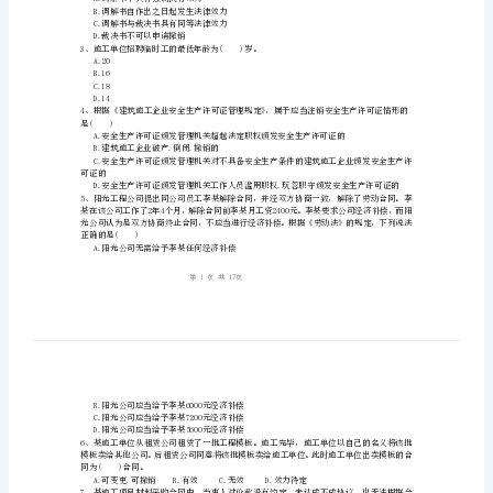
程
法
姓名:_________
规
考号:_________
及
相
与甲之间债的产生根据属于()
A.不当得利
关
B.侵权
C.合同
知
D.无因管理
识》
A.调解书不具有强制执行效力
试
B.调解书自作出之日起发生法律效力
C.调解书与裁决书具有同等法律效力
卷
D.裁决书不可以申请撤销