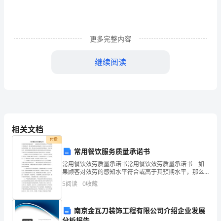
设
工
程
更多完整内容
法
继续阅读
规
B.阳光公司应当给予李某6000元经济补偿
及
C.阳光公司应当给予李某7200元经济补偿
D.阳光公司应当给予李某5600元经济补偿
相
关
同为()合同。
相关文档
知
付费
常用餐饮服务质量承诺书
识》
常用餐饮效劳质量承诺书常用餐饮效劳质量承诺书 如
A.履行义务一方所在地
果顾客对效劳的感知水平符合或高于其预期水平，那么
试
B.材料所在地
顾客获得较高的满意度，从而认为企业具有较高的效劳
5
阅读
0
收藏
质量，反之，那么会认为企业的效劳质量较低。从这个
C.合同签订地
卷
角度看
D.订立合同同时履行地
附
南京金瓦刀装饰工程有限公司介绍企业发展
分析报告
A.记过