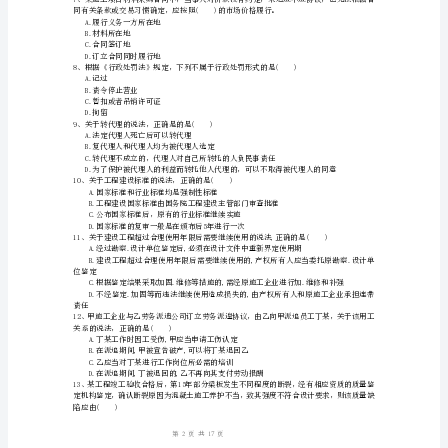
3、施工单位招聘临时工的最低年龄为()岁。
A.20
附
B.16
C.18
解
D.14
析
是()
2024
B.建筑施工企业破产.倒闭.撤销的
年
可证的
一
级
建
正确的是()
A.阳光公司无需给予李某任何经济补偿
造
师
1
17
第页共页
《建