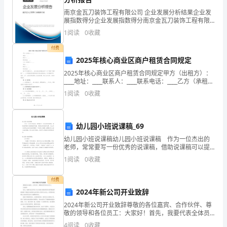
解
B.责令停止营业
南京金瓦刀装饰工程有限公司 企业发展分析结果企业发
C.暂扣或者吊销许可证
展指数得分企业发展指数得分南京金瓦刀装饰工程有限
析
公司综合得分说明：企业发展指数根据企业规模、企业
D.拘留
1
阅读
0
收藏
创新、企业风险、企业活力四个维度对企业发展情况进
考
9、关于转代理的说法，正确是的是()
行评
付费
A.法定代理人死亡后可以转代理
试
2025年核心商业区商户租赁合同规定
B.复代理人和代理人均为被代理人选定
2025年核心商业区商户租赁合同规定甲方（出租方）：
须
____地址：____联系人：____联系电话：____乙方（承租
方）：____地址：____联系人：____联系电话：____鉴于甲
知：
1
阅读
0
收藏
10、关于工程建设标准的说法，正确的是()
方拥有位于__
A.国家标准和行业标准均是强制性标准
1.
C.公布国家标准后，原有的行业标准继续实施
幼儿园小班说课稿_69
考
D.国家标准的复审一般是在颁布后5年
幼儿园小班说课稿幼儿园小班说课稿 作为一位杰出的
试
老师，常常要写一份优秀的说课稿，借助说课稿可以提
高教学质量，取得良好的教学效果。怎么样才能写出优
1
阅读
0
收藏
时
秀的说课稿呢？下面是小编精心整理的幼儿园小班说课
稿，
位鉴定
间：
付费
2024年新公司开业致辞
180
2024年新公司开业致辞尊敬的各位嘉宾、合作伙伴、尊
责任
敬的领导和各位员工：大家好！首先，我要代表全体员
分
工向大家致以最热烈的欢迎和最诚挚的谢意！感谢各位
4
阅读
0
收藏