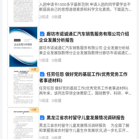
对
入团申请书1000多字最新范例 申请入团的同学要学会不
断提高自己的思想道德素质和科学文化素质。下面是为
策
大家带来的有关1000多字的入团申请书，希望大家喜
2
阅读
0
收藏
欢。 尊敬的团组织： 我自愿参加中国共产主义青年
摘
廊坊市诺诚通汇汽车销售服务有限公司介绍
要：
企业发展分析报告
题。
郑
[3]
廊坊市诺诚通汇汽车销售服务有限公司 企业发展分析结
果企业发展指数得分企业发展指数得分廊坊市诺诚通汇
（三）发展农家乐旅游的重要性
州
汽车销售服务有限公司综合得分说明：企业发展指数根
1
阅读
0
收藏
据企业规模、企业创新、企业风险、企业活力四个维度
对企
市
付费
任劳任怨 做好党的基层工作(优秀党务工作
黄
者事迹材料)
任劳任怨 做好党的基层工作(优秀党务工作者事迹材料)
河
两年来，该同志带领全体教职工，围绕教学、科研、申
硕和学生工作，注意发挥党员的先锋模范带头作用，为
边
1
阅读
0
收藏
系里的建设和发展做了一些工作，保证了学院下达各项
济发展。
任
付费
农
黑龙江省农村留守儿童发展情况调研报告
家
黑龙江省农村留守儿童发展情况调研报告 为全面了解
和掌握我省农村留守儿童生存发展状况,进一步扎实开展
乐
关爱农村留守儿童工作,省妇采取问卷调查的方式,与留守
1
阅读
0
收藏