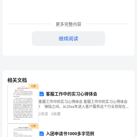
河
边
“农
更多完整内容
家
继续阅读
乐”
旅
游
的
相关文档
发
付费
客服工作中的实习心得体会
展
客服工作中的实习心得体会 客服工作中的实习心得体会
1 弹指之间，从20xx年进入客户服务这个行业到现在已
现
经八年了，在这八年中，经我手处理过多少投诉，我已
2
阅读
0
收藏
记不清了，只知道面对客户投诉，我从最开
状
付费
及
入团申请书1000多字范例