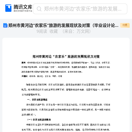
郑
郑州市黄河边“农家乐”旅游的发展现状及对策（毕业设计论文doc）
州
郑州市黄河边“农家乐”旅游的发展现状及对策（毕业设计论文doc）
付费
市
9
阅读
收藏
（
来自
：
万文网
）
黄
河
边
“农
家
乐”
摘要
旅