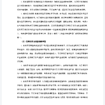
（毕
业
闲活动的一种旅游。
[2]
设
计
论
境地强烈心理。
文
（二）农家乐旅游的产生动因
doc）
新型旅游方式。
郑
州
市
黄