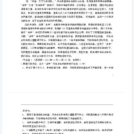
结束“占中”是人心所向
学
高
三
语
文
济民生、民主发展和法治根基。
上
学
期
向。
第