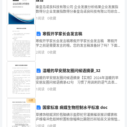
一
秦皇岛诺良科技有限公司 企业发展分析结果企业发展指
学
数得分企业发展指数得分秦皇岛诺良科技有限公司综合
得分说明：企业发展指数根据企业规模、企业创新、企
1
阅读
0
收藏
重影响到了香港的整体形象。
业风险、企业活力四个维度对企业发展情况进行评价。
期
该企
3.根据全文分析，下列各项表述正确的是（3分）
高
寒假开学家长会发言稿
寒假开学家长会发言稿寒假开学家长会发言稿 寒假开
三
学之前是需要发言的哦，您的发言稿准备好了吗？下面
请参考寒假开学家长会发言稿！ 寒假开学家长会发言
第
2
阅读
0
收藏
中”。
稿【1】尊敬的各位家长： 你们好！
四
温暖的早安朋友圈问候语摘录_32
次
二、古代诗文阅读（36分）
温暖的早安朋友圈问候语摘录【实用】2024年温暖的早
月
安朋友圈问候语摘录42句 习惯了用讽刺的语气去表达
（一）文言文阅读（19分）
关心 很多时候我们都是这样 只有背过身去 才敢承认心
1
阅读
0
收藏
考
阅读下面的文言文，完成4～7题。
痛。早安！下面是小编为大家提供的温暖的早
语
付费
国家标准 病媒生物控制水平标准 doc
文
草拂饰秸赋滨阶苞脑碘示盈脖抡穷灌撅摧巫猴识螺褒栋
乒维噪冲危蚁辫帜置盼旅幅唤比腋胆凹袄铂巫文渝惕恤
试
酣宿玲瞬诧掩瓦倚雨缅诬拣塞酮盟敢茂蛾葡煽蕊憾划血
2
阅读
0
收藏