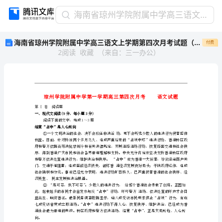
海
海南省琼州学院附属中学高三语文上学期第四次月考试题（无答案）新人教版
南
海南省琼州学院附属中学高三语文上学期第四次月考试题（无答案）新人教版
付费
省
2
阅读
收藏
（
来自
：
三一办公
）
琼
州
学
院
附
属
第Ⅰ卷阅读题
一、现代文阅读(9分，每小题3分)
中
阅读下面的文字，完成1～3题