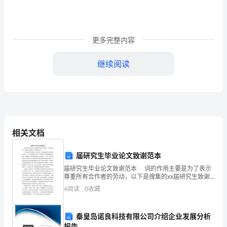
人
教
更多完整内容
版
继续阅读
琼
法行为。
州
学
院
干扰政府正常工作运行。
相关文档
附
日持久，严重损害了民主发展和法治根基。
届研究生毕业论文致谢范本
属
届研究生毕业论文致谢范本 词的作用主要是为了表示
中
尊重所有合作者的劳动，以下是搜集的xx届研究生致谢
范本，欢送阅读查看。 本文从选题、构造安排、研究
4
阅读
0
收藏
数人的违法行为侵害整体利益。
方法、技术道路到写作和定稿的全过程，每一个阶段
学
第
秦皇岛诺良科技有限公司介绍企业发展分析
报告