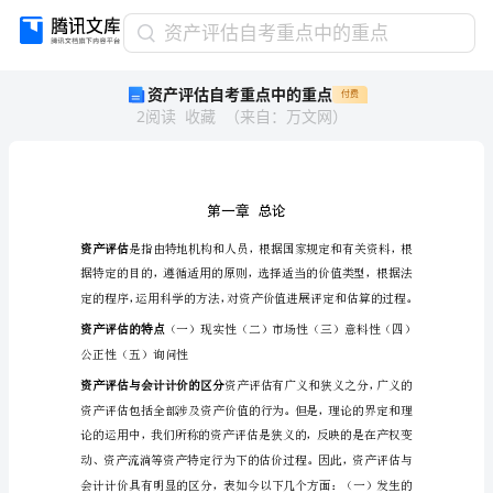
资
资产评估自考重点中的重点
产
资产评估自考重点中的重点
付费
评
2
阅读
收藏
（
来自
：
万文网
）
估
自
考
重
点
中
资产评估
的