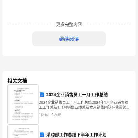
规
定
更多完整内容
和
继续阅读
有
关
资
料，
相关文档
根
据
2024企业销售员工一月工作总结
2024企业销售员工一月工作总结2024年1月企业销售员
特
工工作总结1. 1月销售业绩总结本月销售团队在我带领
下，努力工作，取得了一定的销售业绩。具体销售情况
1
阅读
0
收藏
定
如下:- 总销售额：100万人民币- 完成销
的
市场价值
采购部工作总结下半年工作计划