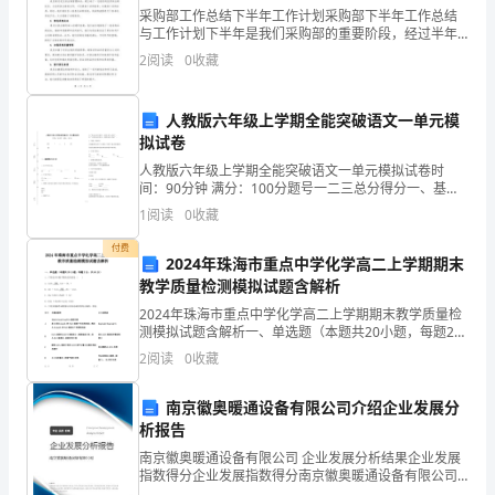
目
采购部工作总结下半年工作计划采购部下半年工作总结
的，
与工作计划下半年是我们采购部的重要阶段，经过半年
的努力，我们在提升采购效率、降低成本等方面取得了
2
阅读
0
收藏
很大的进展。在这里，我将对我们下半年的工作进行总
遵
结，并制
压制。
循
人教版六年级上学期全能突破语文一单元模
拟试卷
适
在用价值
人教版六年级上学期全能突破语文一单元模拟试卷时
用
间：90分钟 满分：100分题号一二三总分得分一、基础
练习(40分)1. 给下列字注音。______ ______ ______ _____
1
阅读
0
收藏
的
付费
2024年珠海市重点中学化学高二上学期期末
原
教学质量检测模拟试题含解析
投资价值
则，
2024年珠海市重点中学化学高二上学期期末教学质量检
测模拟试题含解析一、单选题（本题共20小题，每题2
选
分，共40分）1、下列反应中属于吸热反应的是 ( )A．
2
阅读
0
收藏
CaCO3 CaO + CO2 ↑B．
择
南京徽奥暖通设备有限公司介绍企业发展分
适
析报告
南京徽奥暖通设备有限公司 企业发展分析结果企业发展
当
指数得分企业发展指数得分南京徽奥暖通设备有限公司
综合得分说明：企业发展指数根据企业规模、企业创