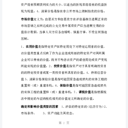
指
由
特
地
资产评估的特定目的
机
构
担保10、企业租赁1
和
人
价值类型
员，
根
据
第页
1
国
家