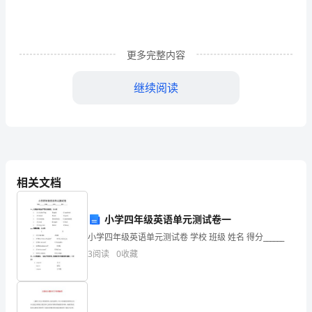
领
导：
您
更多完整内容
好，
继续阅读
关
此致
于
敬礼！
我
此
检讨人：__
相关文档
次
__月__日
小学四年级英语单元测试卷一
的
小学四年级英语单元测试卷 学校 班级 姓名 得分______
无
3
阅读
0
收藏
2024年旷工工作检讨书3
故
旷
尊敬的领导：