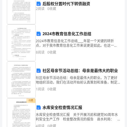
工，
后股权分置时代下转债融资
2
阅读
0
收藏
我
在
此
2024市教育信息化工作总结
2024市教育信息化工作总结____年是一个关键的转折
对
点，对于我市教育信息化工作来说更是如此。在这一
年，我们积极推进教育信息化的发展，努力将信息化技
8
阅读
0
收藏
您
术应用于教育教学实践中，取得了一系列阶段性成果。
一、我对我工作上的失误作出的反思：
以下
表
社区母亲节活动总结：母亲是最伟大的职业
示
社区母亲节活动总结：母亲是最伟大的职业。为了更好
深
地组织活动，我们在活动开始前认真策划和准备，制定
了详细的活动计划。我们邀请了社区内的各位妈妈们和
1
阅读
0
收藏
她们的孩子们一起参加本次母亲节活动。活动主要包括
2、敬业工作的思想观念不够深刻，不
深
几个方面
付费
地
二、整改措施：
水库安全检查情况汇报
歉
水库安全检查情况汇报 关于开展汛前和建党90周年水
利安全生产工作 检查整改情况的报告 县水利局：
意，
根据市水利局《关于开展汛前和建党90周年水利安全生
守工作纪律与请假、销假制度。
4
阅读
0
收藏