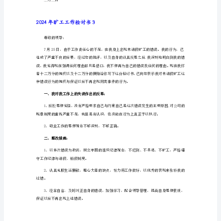
旷
尊敬的领导：
工
您好！
工
作
检
讨
书
1
尊
敬
的
公
司