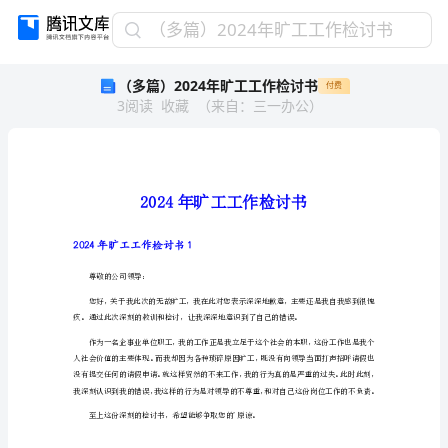
（多
（多篇）2024年旷工工作检讨书
篇）
（多篇）2024年旷工工作检讨书
付费
2024
3
阅读
收藏
（
来自
：
三一办公
）
年
旷
工
工
作
检
讨