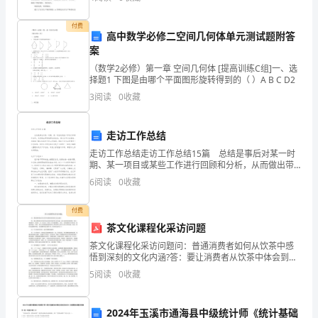
产检查的通知》精神，结合我处实际，管
主
付费
高中数学必修二空间几何体单元测试题附答
要
案
过错。
还
（数学2必修）第一章 空间几何体 [提高训练C组]一、选
择题1 下图是由哪个平面图形旋转得到的（ ）A B C D2
是
3
阅读
0
收藏
保证以后不再出现上述错误。
我
走访工作总结
自
走访工作总结走访工作总结15篇 总结是事后对某一时
我
期、某一项目或某些工作进行回顾和分析，从而做出带
有规律性的结论，通过它可以全面地、系统地了解以往
6
阅读
0
收藏
感
的学习和工作情况，因此十分有必须要写一份总结哦。
到
付费
茶文化课程化采访问题
很
茶文化课程化采访问题问：普通消费者如何从饮茶中感
悟到深刻的文化内涵?答：要让消费者从饮茶中体会到各
愧
种各样的文化内涵，也不是很容易的事情。所以，要能
5
阅读
0
收藏
够有一些设计，有一些仪式，基本上可以做到静心、清
疚。
心，比
通
2024年玉溪市通海县中级统计师《统计基础