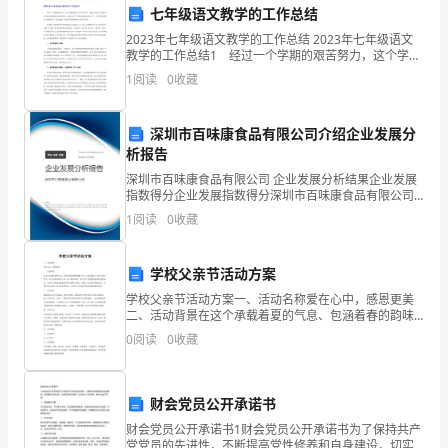
七年级语文教学的工作总结
快
地的保护管理。
2023年七年级语文教学的工作总结 2023年七年级语文
教学的工作总结1 经过一个学期的艰苦努力，这个学期
速
的教学工作终于结束了。刚刚过去的这个学期里，在学
3.生态文明教育宣传
1
阅读
0
收藏
校各级领导的安排和指导下，我较好完成了学校安
发
展
深圳市百味康食品有限公司介绍企业发展分
析报告
心。
和
深圳市百味康食品有限公司 企业发展分析结果企业发展
指数得分企业发展指数得分深圳市百味康食品有限公司
人
综合得分说明：企业发展指数根据企业规模、企业创
1
阅读
0
收藏
新、企业风险、企业活力四个维度对企业发展情况进行
认识。
们
评价。
生
学校父亲节活动方案
学校父亲节活动方案一、活动名称爱在心中，感恩更美
活
护中来。
二、活动背景在这个承载着夏的气息、包涵着春的韵味
的魅力七月，我们迎来了20**年的父亲节，是父亲带给
水
0
阅读
0
收藏
我们生命，给予我们成长，是父亲含辛茹苦的将我们抚
养成
平
财会党员公开承诺书
的
环境保护的有机结合。
财会党员公开承诺书1财会党员公开承诺书为了保持共产
党党员的先进性，不断提高党性修养和自身建设，切实