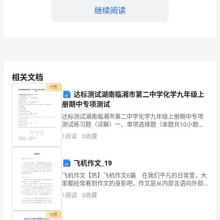
案
继续阅读
范
文
一、
率不断提高。
相关文档
背
付费
景
达标测试湖南临湘市第二中学化学九年级上
册期中专项测试
测和管理。
概
达标测试湖南临湘市第二中学化学九年级上册期中专项
2.保护生物多样性
测试练习题（详解）一、单项选择题（本题共10小题，
述
每小题2分，共20分）1、关于分子和原子的叙述，错误
1
阅读
0
收藏
的是A．分子和原子都能运动 B．分子和原子体积都很
随
开展保护行动。
着
飞机作文_19
飞机作文【热】飞机作文6篇 在我们平凡的日常里，大
经
家都经常看到作文的身影吧，作文是从内部言语向外部
言语的过渡，即从经过压缩的简要的、自己能明白的语
1
阅读
0
收藏
济
言，向开展的、具有规范语法结构的、能为他人所理解
区的管理水平。
的
付费