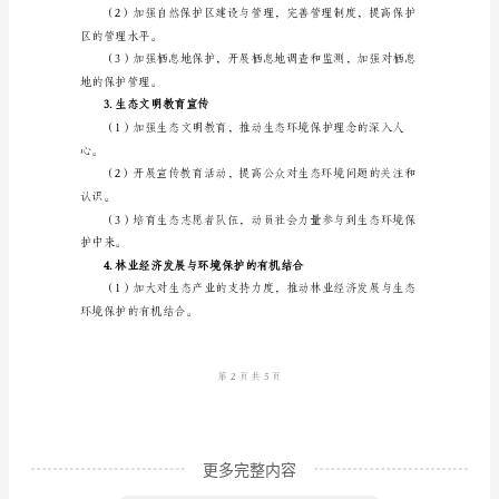
林
业
三、工作重点
生
态
1.生态修复和植被恢复
环
境
险。
综
合
灾扑灭能力。
整
治
工
作
更多完整内容
方