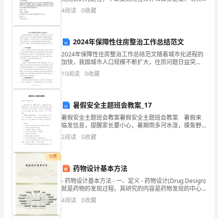
提
履行党员义务，在创先争优活动中，结合本人工作实
4
阅读
0
收藏
高，
际，特作出如下承诺：一、思想政治方面：牢记党的宗
旨，牢记
林
2024年保障性住房整治工作总结范文
业
2024年保障性住房整治工作总结范文随着城市化进程的
加快，我国城市人口规模不断扩大，住房问题日益突
资
出。面对这一问题，我国政府高度重视，将保障性住房
10
阅读
0
收藏
整治工作作为一项重要任务，付诸实施。2024年，我担
源
任
的
暑假安全主题班会教案_17
利
暑假安全主题班会教案暑假安全主题班会教案 暑假来
临发信息，提醒家长要小心，暑期雨多河水涨，摸鱼野
浴危险大。细心看护莫大意，远离河道不害怕。祝愿全
用
2
阅读
0
收藏
家无烦恼，轻松快乐一暑假。下面小编为大家整理的暑
假
和
付费
保
药物设计基本方法
- 药物设计基本方法 - 一、定义 - 药物设计(Drug Design)
护
就是药物的发现过程。其研究的内容是药物发现的中心
环
4
阅读
0
收藏
问