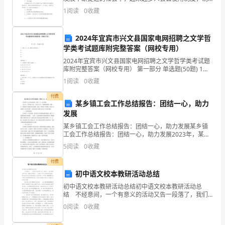
济
度泛指以规则或运作模式，规范个体行动的一种社会结
五、实施步骤
1
阅读
0
收藏
构。到底应如何拟定制度呢？下面是小编精心整理的公
增
长、
2024年宜宾市兴文县国家电网招聘之文学哲
学类考试题库附完整答案（网校专用）
提
2024年宜宾市兴文县国家电网招聘之文学哲学类考试题
库附完整答案（网校专用） 第一部分 单选题(50题) 1、
升
舌面、后、高、圆唇元音韵母是（）A.ɑB.oC.uD.ê【答
1
阅读
0
收藏
案】：C2、中国国际广播
农
付费
某乡镇工会工作总结报告：团结一心，助力
民
发展
生
某乡镇工会工作总结报告：团结一心，助力发展某乡镇
工会工作总结报告：团结一心，助力发展2023年，某乡
活
镇工会在一年的工作中，不断探索创新，团结一心，积
5
阅读
0
收藏
极助力当地经济社会发展。通过一系列的工作措施，促
水
进了
付费
初中语文校本教研活动总结
平
初中语文校本教研活动总结初中语文校本教研活动总
至
结 不经意间，一个有意义的活动又告一段落了，我们
通常会学习到一些做人的学问，一定有不少可以总结的
0
阅读
0
收藏
关
东西吧。那么活动总结应该包括什么内容呢？以下是小
编整理