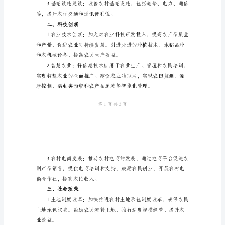
年
后
进
村
的政策来推动农村发展。
实
一、概述
施
方
案
标
活质量；
题：
____
和社会保障，保障农民的权益；
年
后