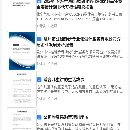
收入保障水平。
2024年化学气相沉积硫化锌(cvdzns)晶体资
金筹措计划书代可行性研究报告
村
化学气相沉积硫化锌(CVDZNS)晶体资金筹措计划书目录
实
TOC \h \z HYPERLINK \l _Toc15799 序言 PAGEREF
_Toc15799 \h 3 HYPERLINK \
1
阅读
0
收藏
施
四、基础设施建设
方
泉州市业桂钟步专业化设计服务有限公司介
绍企业发展分析报告
案
泉州市业桂钟步专业化设计服务有限公司 企业发展分析
结果企业发展指数得分企业发展指数得分泉州市业桂钟
对
步专业化设计服务有限公司综合得分说明：企业发展指
1
阅读
0
收藏
数根据企业规模、企业创新、企业风险、企业活力四个
展。
于
维度
推
适合儿童讲的童话故事
适合儿童讲的童话故事适合儿童讲的童话故事 无论是
动
在学校还是在社会中，大家都有令自己印象深刻的童话
吧，童话故事最大的特征是用丰富的想象力，赋予动
0
阅读
0
收藏
农
物、植物等物体人的感
村
公司物资采购管理制度_6
经
服务平台，方便农民办事。
公司物资采购管理制度公司物资采购管理制度11篇 在
发展不断提速的社会中，越来越多人会去使用制度，制