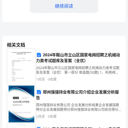
继续阅读
农
村
发
展
相关文档
的
商合作社，提高农民收入。
2024年鞍山市立山区国家电网招聘之机械动
重
力类考试题库及答案（全优）
三、社会政策
要
2024年鞍山市立山区国家电网招聘之机械动力类考试题
库及答案（全优） 第一部分 单选题(50题) 1、利用阀芯
一
和阀体间的相对运动，来变换油液流动方向，起到接通
1
阅读
0
收藏
或关闭油路作用的方向控制阀是(
环，
郑州强强锌业有限公司介绍企业发展分析报
业效益。
有
告
郑州强强锌业有限公司 企业发展分析结果企业发展指数
效
得分企业发展指数得分郑州强强锌业有限公司综合得分
说明：企业发展指数根据企业规模、企业创新、企业风
的
2
阅读
0
收藏
险、企业活力四个维度对企业发展情况进行评价。该企
业的
进