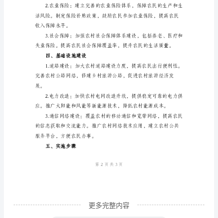
等，提升农村交通和通讯便利性。
进
二、科技创新
村
实
施
方
和农机械设备，提高
案
引
言：
进
村
是
中
更多完整内容
国