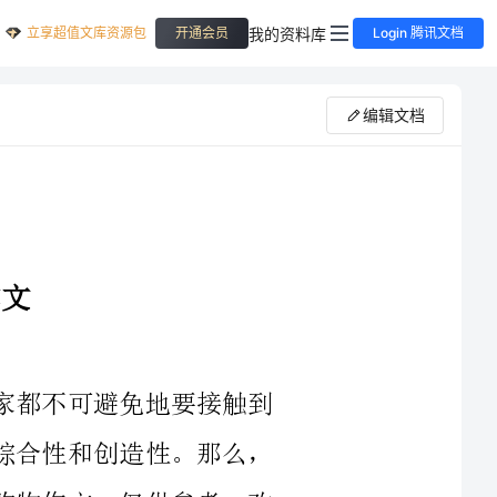
立享超值文库资源包
我的资料库
开通会员
Login 腾讯文档
编辑文档
在平平淡淡的学习、工作、生活中，大家都不可避免地要接触到
作文吧，作文是一种言语活动，具有高度的综合性和创造性。那么，
怎么去写作文呢？下面是收集的一次疯狂的购物作文，仅供参考，欢
今天中午，我们吃完午饭，妈妈说：“我们去___买东西吧！”