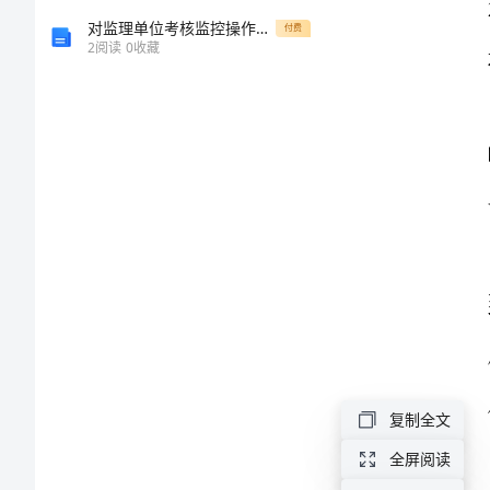
次
对监理单位考核监控操作指导书
付费
2
阅读
0
收藏
疯
狂
的
购
物
作
文
一
次
疯
复制全文
狂
全屏阅读
的