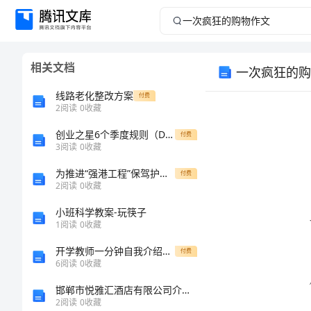
一
次
相关文档
一次疯狂的购
疯
线路老化整改方案
付费
狂
2
阅读
0
收藏
创业之星6个季度规则（DOC31页）
的
付费
3
阅读
0
收藏
购
为推进“强港工程”保驾护航 积极创新青年安全文化建设
付费
2
阅读
0
收藏
物
小班科学教案-玩筷子
1
阅读
0
收藏
作
开学教师一分钟自我介绍范文
付费
文
6
阅读
0
收藏
邯郸市悦雅汇酒店有限公司介绍企业发展分析报告
一
2
阅读
0
收藏