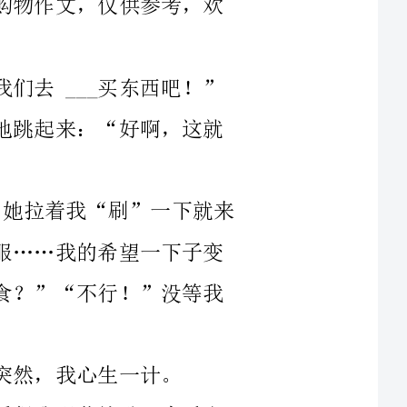
哈哈，去___就可以买薯片啦！我兴高采烈地跳起来：“好啊，这就
一到___，妈妈的.劲儿就比我足多了。她拉着我“刷”一下就来
到生活用品区，开始挑选卫生纸、牙刷、衣服……我的希望一下子变
成了失望，向妈妈乞求：“能不能买一点零食？”“不行！”没等我
我直奔零食区而去，琳琅满目的零食，看得我眼花缭乱，有诱人
的巧克力饼干、有香甜的棉花糖……突然我停住了脚步，只见一袋薯
片出现在我眼前，仿佛在蹦跳着对我说：“快把我带走吧！”它有着
黄色的外衣，小巧的个头，外包装上还写着一个___标语“给年夜饭
加道乐事”我仿佛看见了一片片金灿灿、香脆可口的小薯片在我眼前